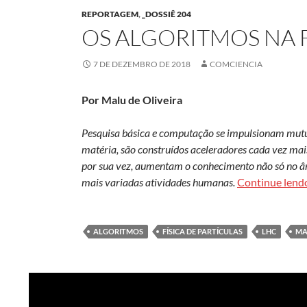
REPORTAGEM
,
_DOSSIÊ 204
OS ALGORITMOS NA F
7 DE DEZEMBRO DE 2018
COMCIENCIA
Por Malu de Oliveira
Pesquisa básica e computação se impulsionam mutua
matéria, são construídos aceleradores cada vez ma
por sua vez, aumentam o conhecimento não só no âm
mais variadas atividades humanas.
Continue len
ALGORITMOS
FÍSICA DE PARTÍCULAS
LHC
MA