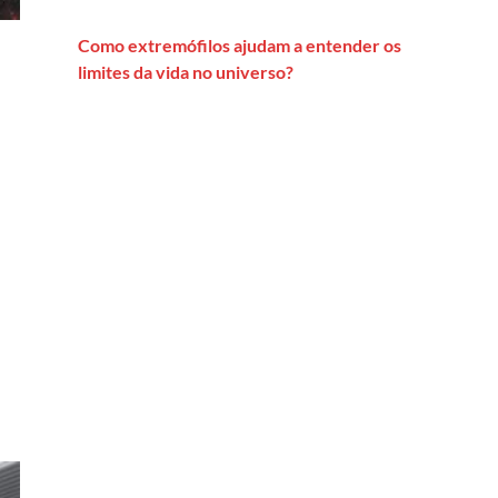
Como extremófilos ajudam a entender os
limites da vida no universo?
a do universo