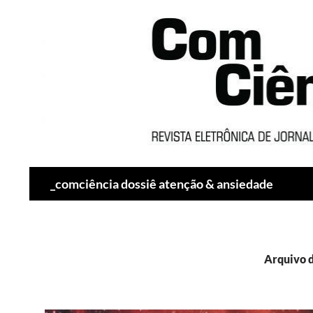
Pesquisar
_comciência dossiê atenção & ansiedade
Arquivo da