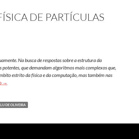
ÍSICA DE PARTÍCULAS
mente. Na busca de respostas sobre a estrutura da
is potentes, que demandam algoritmos mais complexos que,
bito estrito da física e da computação, mas também nas
Os algoritmos na física de partículas
do
→
LU DE OLIVEIRA