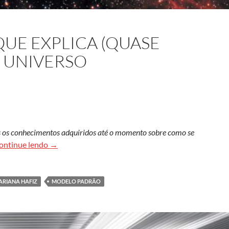
QUE EXPLICA (QUASE
O UNIVERSO
os os conhecimentos adquiridos até o momento sobre como se
Uma única teoria que explica (quase toda) a matéri
ontinue lendo
→
ARIANA HAFIZ
MODELO PADRÃO