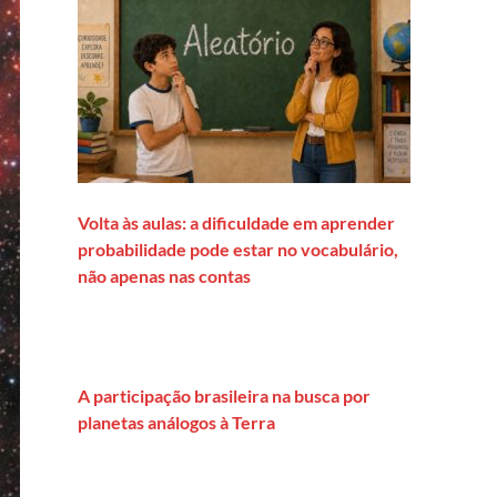
Volta às aulas: a dificuldade em aprender
probabilidade pode estar no vocabulário,
não apenas nas contas
A participação brasileira na busca por
planetas análogos à Terra