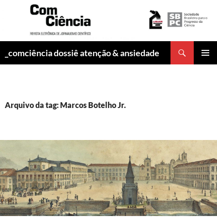
Pesquisar
_comciência dossiê atenção & ansiedade
PULAR
MENU
PARA
PRINCI
O
CONTEÚDO
Arquivo da tag: Marcos Botelho Jr.