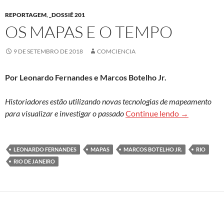
REPORTAGEM
,
_DOSSIÊ 201
OS MAPAS E O TEMPO
9 DE SETEMBRO DE 2018
COMCIENCIA
Por Leonardo Fernandes e Marcos Botelho Jr.
Historiadores estão utilizando novas tecnologias de mapeamento
Os mapas e 
para visualizar e investigar o passado
Continue lendo
→
LEONARDO FERNANDES
MAPAS
MARCOS BOTELHO JR.
RIO
RIO DE JANEIRO