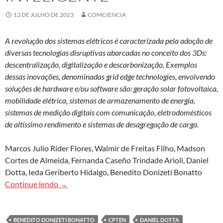
13 DE JULHO DE 2023
COMCIENCIA
A revolução dos sistemas elétricos é caracterizada pela adoção de
diversas tecnologias disruptivas abarcadas no conceito dos 3Ds:
descentralização, digitalização e descarbonização. Exemplos
dessas inovações, denominadas grid edge technologies, envolvendo
soluções de hardware e/ou software são: geração solar fotovoltaica,
mobilidade elétrica, sistemas de armazenamento de energia,
sistemas de medição digitais com comunicação, eletrodomésticos
de altíssimo rendimento e sistemas de desagregação de carga.
Marcos Julio Rider Flores, Walmir de Freitas Filho, Madson
Cortes de Almeida, Fernanda Caseño Trindade Arioli, Daniel
Dotta, Ieda Geriberto Hidalgo, Benedito Donizeti Bonatto
Grid edge technologies: redes para o consumo in
Continue lendo
→
BENEDITO DONIZETI BONATTO
CPTEN
DANIEL DOTTA