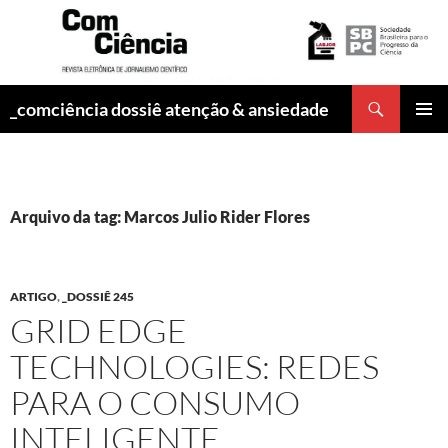
Pesquisar
_comciência dossiê atenção & ansiedade
PULAR
MENU
PARA
PRINCI
O
CONTEÚDO
Arquivo da tag: Marcos Julio Rider Flores
ARTIGO
,
_DOSSIÊ 245
GRID EDGE
TECHNOLOGIES: REDES
PARA O CONSUMO
INTELIGENTE