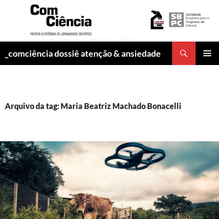
Pesquisar
_comciência dossiê atenção & ansiedade
PULAR
MENU
PARA
PRINCI
O
CONTEÚDO
Arquivo da tag: Maria Beatriz Machado Bonacelli