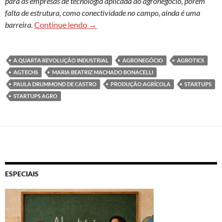
para as empresas de tecnologia aplicada ao agronegócio, porém
falta de estrutura, como conectividade no campo, ainda é uma
Agtechs: tecnologias para agricultura 
barreira.
Continue lendo
→
A QUARTA REVOLUÇÃO INDUSTRIAL
AGRONEGÓCIO
AGROTICS
AGTECHS
MARIA BEATRIZ MACHADO BONACELLI
PAULA DRUMMOND DE CASTRO
PRODUÇÃO AGRÍCOLA
STARTUPS
STARTUPS AGRO
ESPECIAIS