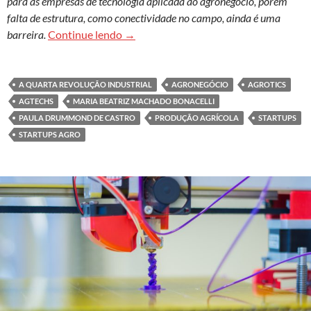
para as empresas de tecnologia aplicada ao agronegócio, porém
falta de estrutura, como conectividade no campo, ainda é uma
Agtechs: tecnologias para agricultura 
barreira.
Continue lendo
→
A QUARTA REVOLUÇÃO INDUSTRIAL
AGRONEGÓCIO
AGROTICS
AGTECHS
MARIA BEATRIZ MACHADO BONACELLI
PAULA DRUMMOND DE CASTRO
PRODUÇÃO AGRÍCOLA
STARTUPS
STARTUPS AGRO