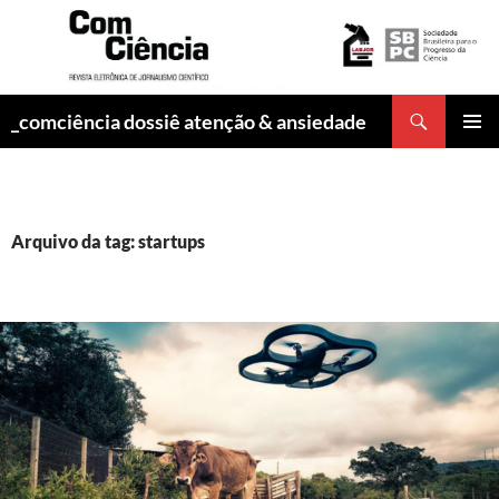
Pesquisar
_comciência dossiê atenção & ansiedade
PULAR
MENU
PARA
PRINCI
O
CONTEÚDO
Arquivo da tag: startups