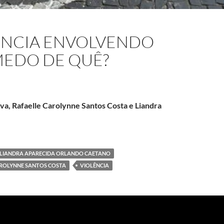
ÊNCIA ENVOLVENDO
MEDO DE QUÊ?
va, Rafaelle Carolynne Santos Costa e Liandra
questão da violência envolvendo jovens no Brasil: medo de quê?
LIANDRA APARECIDA ORLANDO CAETANO
AROLYNNE SANTOS COSTA
VIOLÊNCIA