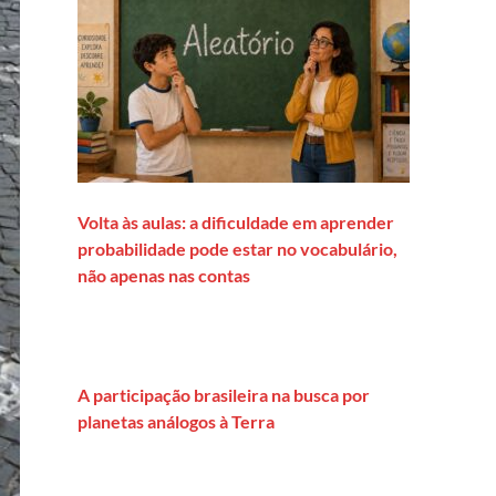
Volta às aulas: a dificuldade em aprender
probabilidade pode estar no vocabulário,
não apenas nas contas
A participação brasileira na busca por
planetas análogos à Terra