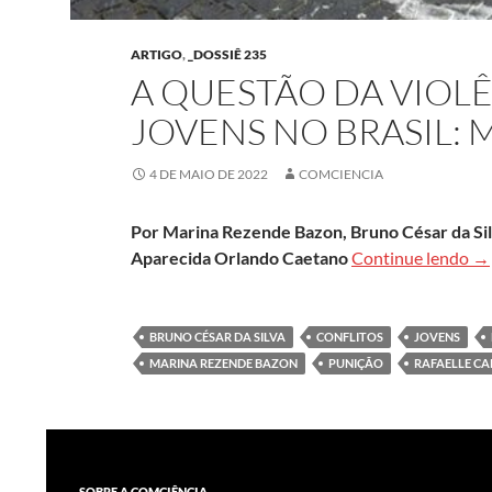
ARTIGO
,
_DOSSIÊ 235
A QUESTÃO DA VIOL
JOVENS NO BRASIL: 
4 DE MAIO DE 2022
COMCIENCIA
Por Marina Rezende Bazon, Bruno César da Sil
A 
Aparecida Orlando Caetano
Continue lendo
→
BRUNO CÉSAR DA SILVA
CONFLITOS
JOVENS
MARINA REZENDE BAZON
PUNIÇÃO
RAFAELLE C
SOBRE A COMCIÊNCIA