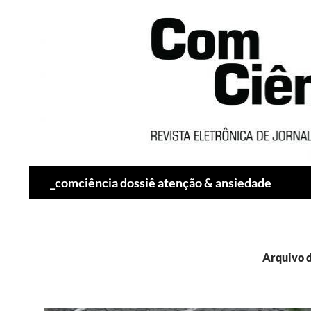
Pesquisar
_comciência dossiê atenção & ansiedade
Arquivo 