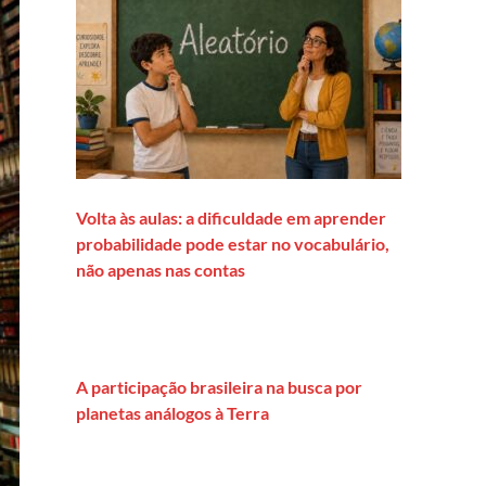
Volta às aulas: a dificuldade em aprender
probabilidade pode estar no vocabulário,
não apenas nas contas
A participação brasileira na busca por
planetas análogos à Terra