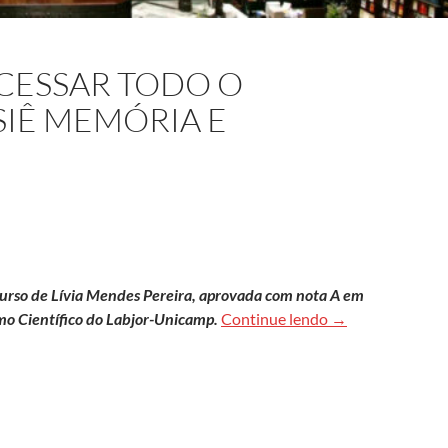
ACESSAR TODO O
IÊ MEMÓRIA E
 Curso de Lívia Mendes Pereira, aprovada com nota A em
Clique aqui para
mo Científico do Labjor-Unicamp.
Continue lendo
→