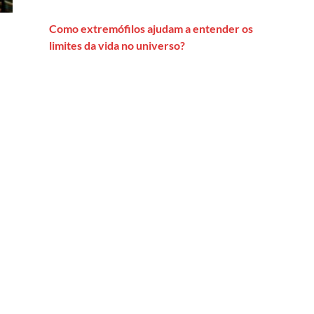
Como extremófilos ajudam a entender os
limites da vida no universo?
 acessar todo o conteúdo do dossiê Memória e Preservação