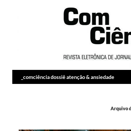
Pesquisar
_comciência dossiê atenção & ansiedade
Arquivo 