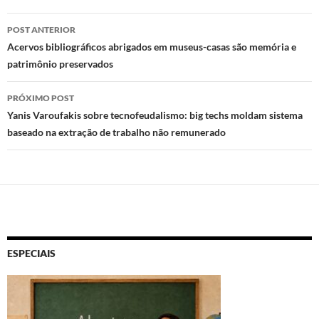
o
o
A
Navegação
n
o
p
POST ANTERIOR
de
Acervos bibliográficos abrigados em museus-casas são memória e
k
p
patrimônio preservados
posts
PRÓXIMO POST
Yanis Varoufakis sobre tecnofeudalismo: big techs moldam sistema
baseado na extração de trabalho não remunerado
ESPECIAIS