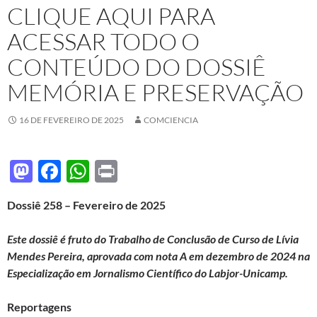
CLIQUE AQUI PARA
ACESSAR TODO O
CONTEÚDO DO DOSSIÊ
MEMÓRIA E PRESERVAÇÃO
16 DE FEVEREIRO DE 2025
COMCIENCIA
M
F
W
P
as
ac
h
ri
Dossiê 258 – Fevereiro de 2025
to
e
at
nt
d
b
s
Este dossiê é fruto do Trabalho de Conclusão de Curso de Lívia
o
o
A
Mendes Pereira, aprovada com nota A em dezembro de 2024 na
Especialização em Jornalismo Científico do Labjor-Unicamp.
n
o
p
k
p
Reportagens