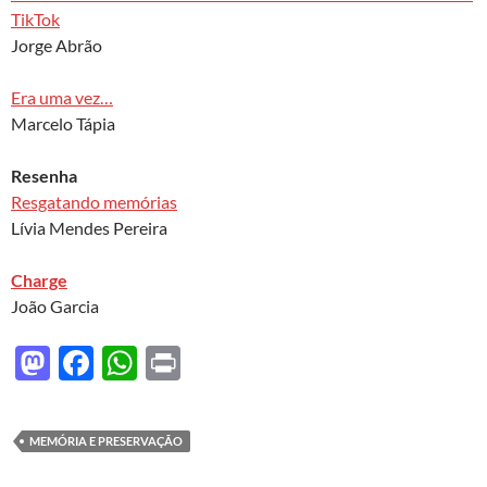
TikTok
Jorge Abrão
Era uma vez…
Marcelo Tápia
Resenha
Resgatando memórias
Lívia Mendes Pereira
Charge
João Garcia
M
F
W
P
as
ac
h
ri
to
e
at
nt
MEMÓRIA E PRESERVAÇÃO
d
b
s