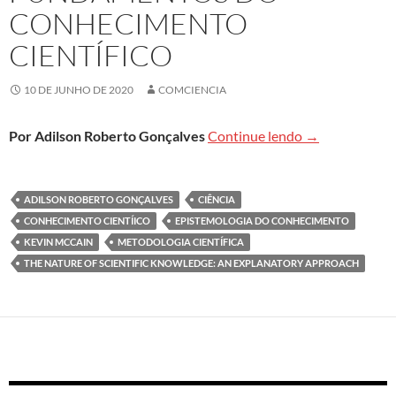
CONHECIMENTO
CIENTÍFICO
10 DE JUNHO DE 2020
COMCIENCIA
Livro ‘The natu
Por Adilson Roberto Gonçalves
Continue lendo
→
ADILSON ROBERTO GONÇALVES
CIÊNCIA
CONHECIMENTO CIENTÍICO
EPISTEMOLOGIA DO CONHECIMENTO
KEVIN MCCAIN
METODOLOGIA CIENTÍFICA
THE NATURE OF SCIENTIFIC KNOWLEDGE: AN EXPLANATORY APPROACH