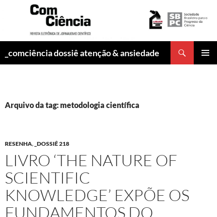
Pesquisar
_comciência dossiê atenção & ansiedade
PULAR
MENU
PARA
PRINCI
O
CONTEÚDO
Arquivo da tag: metodologia científica
RESENHA
,
_DOSSIÊ 218
LIVRO ‘THE NATURE OF
SCIENTIFIC
KNOWLEDGE’ EXPÕE OS
FUNDAMENTOS DO