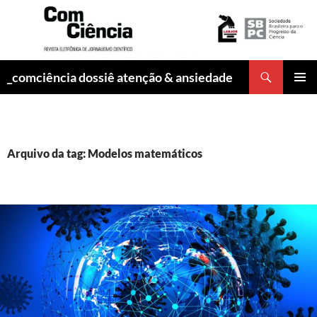
Pesquisar
_comciência dossiê atenção & ansiedade
PULAR
MENU
PARA
PRINCI
O
CONTEÚDO
Arquivo da tag: Modelos matemáticos