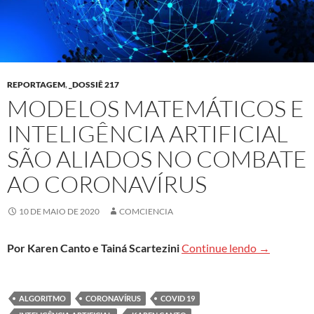
REPORTAGEM
,
_DOSSIÊ 217
MODELOS MATEMÁTICOS E
INTELIGÊNCIA ARTIFICIAL
SÃO ALIADOS NO COMBATE
AO CORONAVÍRUS
10 DE MAIO DE 2020
COMCIENCIA
Modelos mat
Por Karen Canto e Tainá Scartezini
Continue lendo
→
ALGORITMO
CORONAVÍRUS
COVID 19