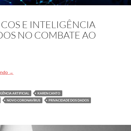
OS E INTELIGÊNCIA
ADOS NO COMBATE AO
Modelos matemáticos e inteligência artificial são aliados no
endo
→
IGÊNCIA ARTIFICIAL
KAREN CANTO
NOVO CORONAVÍRUS
PRIVACIDADE DOS DADOS