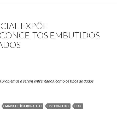
ICIAL EXPÕE
ECONCEITOS EMBUTIDOS
ADOS
á problemas a serem enfrentados, como os tipos de dados
l expõe estereótipos e preconceitos embutidos em conjunto de dado
MARIA LETÍCIA BONATELLI
PRECONCEITO
TAY