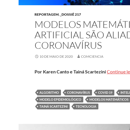
REPORTAGEM
,
_DOSSIÊ 217
MODELOS MATEMÁTIC
ARTIFICIAL SÃO ALI
CORONAVÍRUS
10 DE MAIO DE 2020
COMCIENCIA
Por Karen Canto e Tainá Scartezini
Continue l
ALGORITMO
CORONAVÍRUS
COVID 19
INTEL
MODELO EPIDEMIOLÓGICO
MODELOS MATEMÁTICOS
TAINÁ SCARTEZINI
TECNOLOGIA