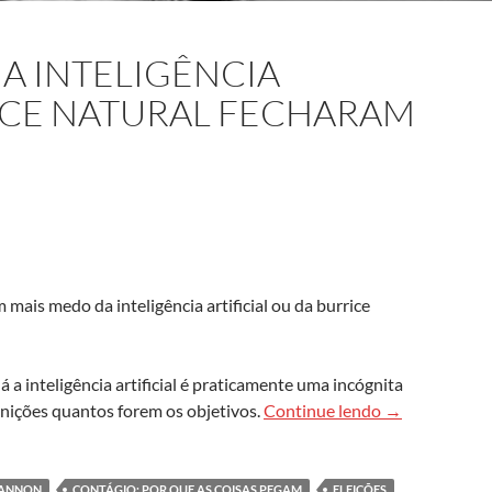
 A INTELIGÊNCIA
RICE NATURAL FECHARAM
 mais medo da inteligência artificial ou da burrice
 a inteligência artificial é praticamente uma incógnita
2018: o ano em 
inições quantos forem os objetivos.
Continue lendo
→
HANNON
CONTÁGIO: POR QUE AS COISAS PEGAM
ELEIÇÕES