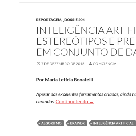
REPORTAGEM
,
_DOSSIÊ 204
INTELIGÊNCIA ARTIF
ESTEREÓTIPOS E PR
EM CONJUNTO DE D
7 DE DEZEMBRO DE 2018
COMCIENCIA
Por Maria Letícia Bonatelli
Apesar das excelentes ferramentas criadas, ainda h
Inteligência artificia
captados.
Continue lendo
→
ALGORITMO
BRAINDR
INTELIGÊNCIA ARTIFICIAL