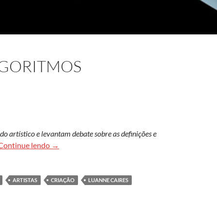
LGORITMOS
artístico e levantam debate sobre as definições e
Arte criada por algoritmos
Continue lendo
→
ARTISTAS
CRIAÇÃO
LUANNE CAIRES