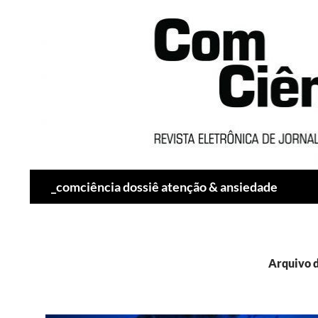
Pesquisar
_comciência dossiê atenção & ansiedade
Arquivo d