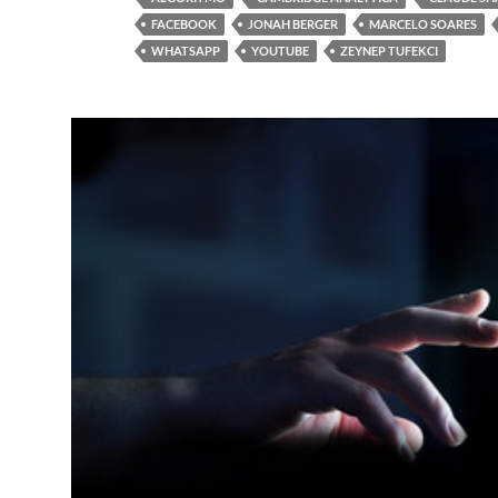
FACEBOOK
JONAH BERGER
MARCELO SOARES
WHATSAPP
YOUTUBE
ZEYNEP TUFEKCI