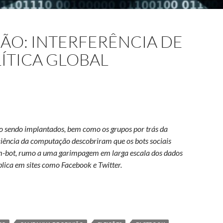
O: INTERFERÊNCIA DE
LÍTICA GLOBAL
o sendo implantados, bem como os grupos por trás da
iência da computação descobriram que os bots sociais
m-bot, rumo a uma garimpagem em larga escala dos dados
lica em sites como Facebook e Twitter.
a de bots sociais na política global