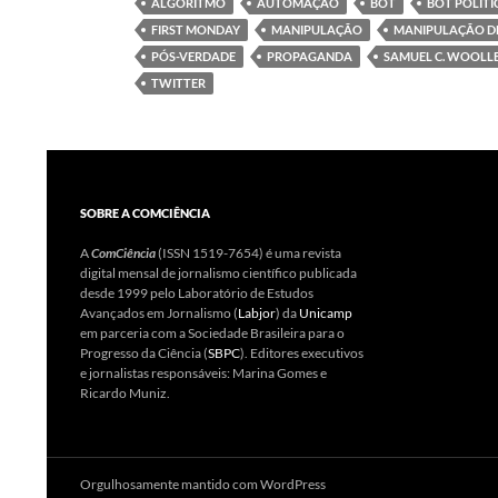
ALGORITMO
AUTOMAÇÃO
BOT
BOT POLÍTI
FIRST MONDAY
MANIPULAÇÃO
MANIPULAÇÃO DE
PÓS-VERDADE
PROPAGANDA
SAMUEL C. WOOLL
TWITTER
SOBRE A COMCIÊNCIA
A
ComCiência
(ISSN 1519-7654) é uma revista
digital mensal de jornalismo científico publicada
desde 1999 pelo Laboratório de Estudos
Avançados em Jornalismo (
Labjor
) da
Unicamp
em parceria com a Sociedade Brasileira para o
Progresso da Ciência (
SBPC
). Editores executivos
e jornalistas responsáveis: Marina Gomes e
Ricardo Muniz.
Orgulhosamente mantido com WordPress