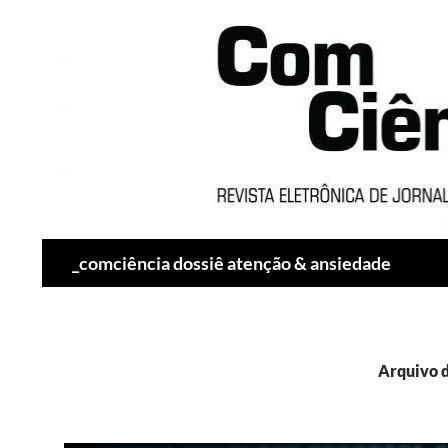
Pesquisar
_comciência dossiê atenção & ansiedade
Arquivo d