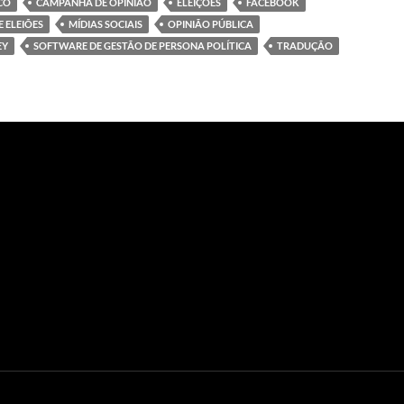
CO
CAMPANHA DE OPINIÃO
ELEIÇÕES
FACEBOOK
 ELEIÕES
MÍDIAS SOCIAIS
OPINIÃO PÚBLICA
EY
SOFTWARE DE GESTÃO DE PERSONA POLÍTICA
TRADUÇÃO