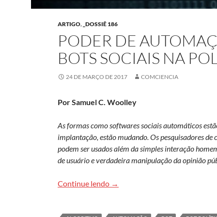
ARTIGO
,
_DOSSIÊ 186
PODER DE AUTOMAÇÃ
BOTS SOCIAIS NA PO
24 DE MARÇO DE 2017
COMCIENCIA
Por Samuel C. Woolley
As formas como softwares sociais automáticos estã
implantação, estão mudando. Os pesquisadores de c
podem ser usados além da simples interação home
de usuário e verdadeira manipulação da opinião púb
Poder de automação: interferênci
Continue lendo
→