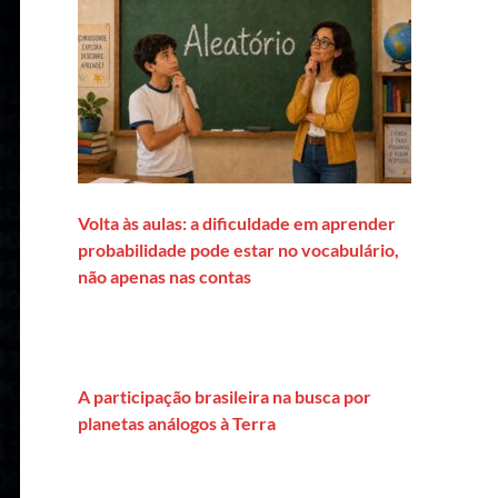
Volta às aulas: a dificuldade em aprender
probabilidade pode estar no vocabulário,
não apenas nas contas
A participação brasileira na busca por
planetas análogos à Terra