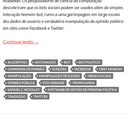
mudando. Os pesquisadores de ciência da computação
descobriram que os bots sociais podem ser usados além da simples
interação homem-bot, rumo a uma garimpagem em larga escala
dos dados de usuário e verdadeira manipulação da opinião pública
em sites como Facebook e Twitter.
Poder de automação: interferência de bots sociai
Continue lendo
→
ALGORITMO
AUTOMAÇÃO
BOT
BOT POLÍTICO
CAMPANHA DE OPINIÃO
ELEIÇÕES
FACEBOOK
FIRST MONDAY
MANIPULAÇÃO
MANIPULAÇÃO DE ELEIÕES
MÍDIAS SOCIAIS
OPINIÃO PÚBLICA
PÓS-VERDADE
PROPAGANDA
SAMUEL C. WOOLLEY
SOFTWARE DE GESTÃO DE PERSONA POLÍTICA
TRADUÇÃO
TWITTER