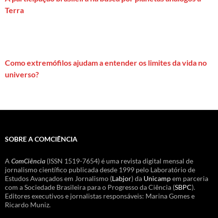
Terra
Como extremófilos ajudam a entender os limites da vida no
universo?
SOBRE A COMCIÊNCIA
A
ComCiência
(ISSN 1519-7654) é uma revista digital mensal de
jornalismo científico publicada desde 1999 pelo Laboratório de
Estudos Avançados em Jornalismo (
Labjor
) da
Unicamp
em parceria
com a Sociedade Brasileira para o Progresso da Ciência (
SBPC
).
Editores executivos e jornalistas responsáveis: Marina Gomes e
Ricardo Muniz.