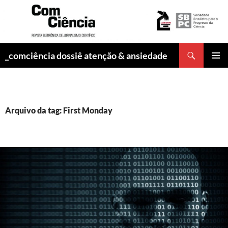
Pesquisar
_comciência dossiê atenção & ansiedade
PULAR
MENU
PARA
PRINCI
O
CONTEÚDO
Arquivo da tag: First Monday