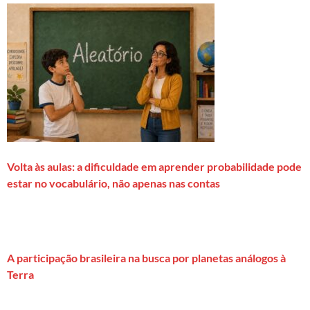
Volta às aulas: a dificuldade em aprender probabilidade pode
estar no vocabulário, não apenas nas contas
A participação brasileira na busca por planetas análogos à
Terra