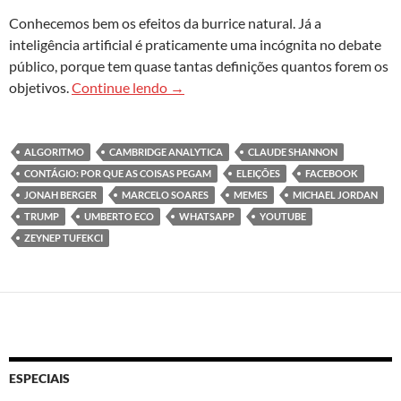
Conhecemos bem os efeitos da burrice natural. Já a
inteligência artificial é praticamente uma incógnita no debate
público, porque tem quase tantas definições quantos forem os
2018: o ano em que a inteligência artif
objetivos.
Continue lendo
→
ALGORITMO
CAMBRIDGE ANALYTICA
CLAUDE SHANNON
CONTÁGIO: POR QUE AS COISAS PEGAM
ELEIÇÕES
FACEBOOK
JONAH BERGER
MARCELO SOARES
MEMES
MICHAEL JORDAN
TRUMP
UMBERTO ECO
WHATSAPP
YOUTUBE
ZEYNEP TUFEKCI
ESPECIAIS