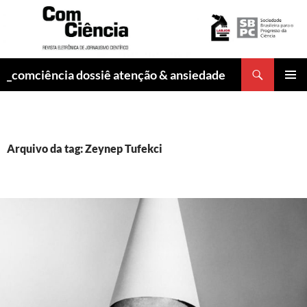
Pesquisar
_comciência dossiê atenção & ansiedade
PULAR
MENU
PARA
PRINCI
O
CONTEÚDO
Arquivo da tag: Zeynep Tufekci