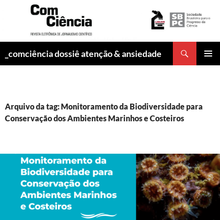
Pesquisar
_comciência dossiê atenção & ansiedade
PULAR
MENU
PARA
PRINCI
O
CONTEÚDO
Arquivo da tag: Monitoramento da Biodiversidade para
Conservação dos Ambientes Marinhos e Costeiros