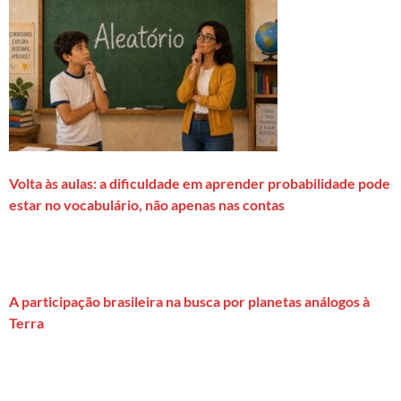
Volta às aulas: a dificuldade em aprender probabilidade pode
estar no vocabulário, não apenas nas contas
A participação brasileira na busca por planetas análogos à
Terra