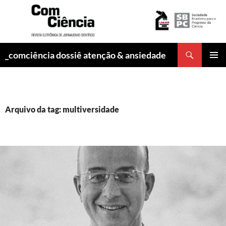
Pesquisar
_comciência dossiê atenção & ansiedade
PULAR
MENU
PARA
PRINCI
O
CONTEÚDO
Arquivo da tag: multiversidade