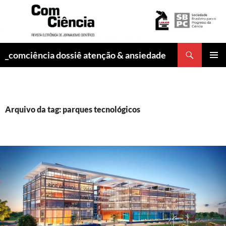
Pesquisar
_comciência dossiê atenção & ansiedade
PULAR
MENU
PARA
PRINCI
O
CONTEÚDO
Arquivo da tag: parques tecnológicos