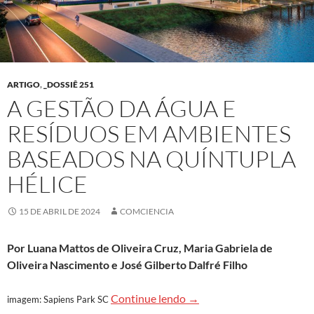
ARTIGO
,
_DOSSIÊ 251
A GESTÃO DA ÁGUA E
RESÍDUOS EM AMBIENTES
BASEADOS NA QUÍNTUPLA
HÉLICE
15 DE ABRIL DE 2024
COMCIENCIA
Por
Luana Mattos de Oliveira Cruz, Maria Gabriela de
Oliveira Nascimento e José Gilberto Dalfré Filho
A gestão da água e resídu
Continue lendo
→
imagem: Sapiens Park SC