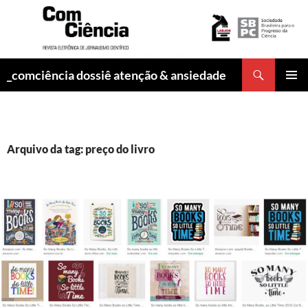
Pesquisar
_comciência dossiê atenção & ansiedade
PULAR
MENU
PARA
PRINCI
O
CONTEÚDO
Arquivo da tag: preço do livro