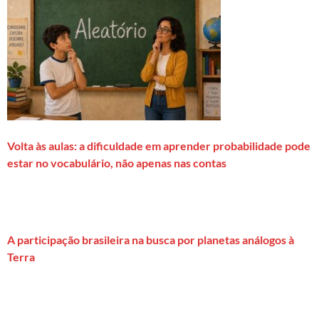
Volta às aulas: a dificuldade em aprender probabilidade pode
estar no vocabulário, não apenas nas contas
A participação brasileira na busca por planetas análogos à
Terra