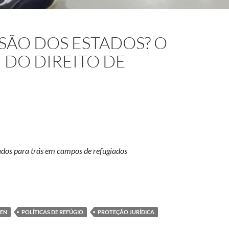
SÃO DOS ESTADOS? O
 DO DIREITO DE
dos para trás em campos de refugiados
s? O debate sobre o fim do direito de refúgio
LEN
POLÍTICAS DE REFÚGIO
PROTEÇÃO JURÍDICA