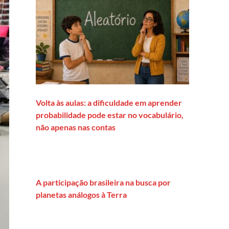
Volta às aulas: a dificuldade em aprender
probabilidade pode estar no vocabulário,
não apenas nas contas
A participação brasileira na busca por
planetas análogos à Terra