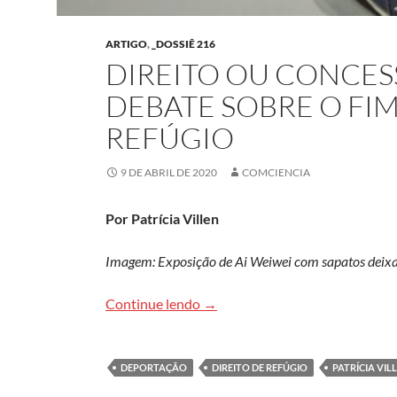
ARTIGO
,
_DOSSIÊ 216
DIREITO OU CONCES
DEBATE SOBRE O FIM
REFÚGIO
9 DE ABRIL DE 2020
COMCIENCIA
Por Patrícia Villen
Imagem: Exposição de Ai Weiwei com sapatos deixa
Direito ou concessão dos Estado
Continue lendo
→
DEPORTAÇÃO
DIREITO DE REFÚGIO
PATRÍCIA VIL