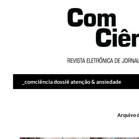
Pesquisar
_comciência dossiê atenção & ansiedade
Arquivo d