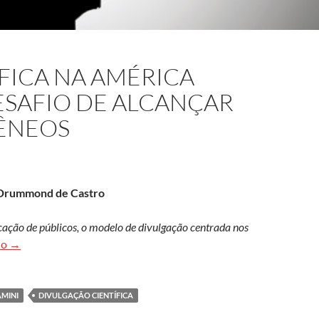
FICA NA AMÉRICA
ESAFIO DE ALCANÇAR
ÊNEOS
a Drummond de Castro
ação de públicos, o modelo de divulgação centrada nos
Divulgação científica na América Latina enfrenta desafio de alc
do
→
AMINI
DIVULGAÇÃO CIENTÍFICA