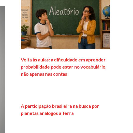
Volta às aulas: a dificuldade em aprender
probabilidade pode estar no vocabulário,
não apenas nas contas
A participação brasileira na busca por
planetas análogos à Terra