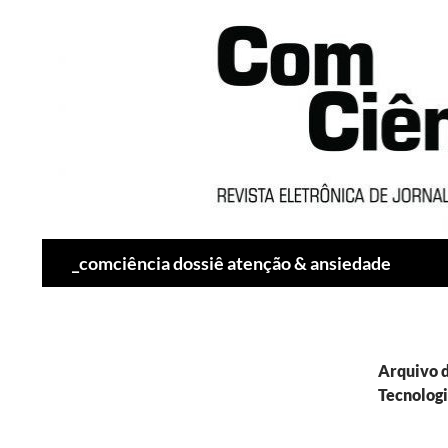
Pesquisar
_comciência dossiê atenção & ansiedade
Arquivo d
Tecnologi