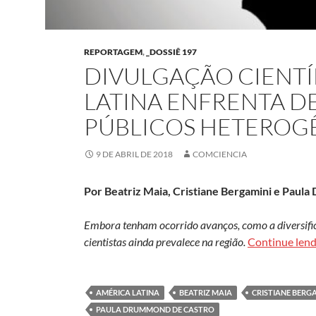
REPORTAGEM
,
_DOSSIÊ 197
DIVULGAÇÃO CIENTÍ
LATINA ENFRENTA D
PÚBLICOS HETEROG
9 DE ABRIL DE 2018
COMCIENCIA
Por Beatriz Maia, Cristiane Bergamini e Paul
Embora tenham ocorrido avanços, como a diversific
cientistas ainda prevalece na região.
Continue len
AMÉRICA LATINA
BEATRIZ MAIA
CRISTIANE BERG
PAULA DRUMMOND DE CASTRO