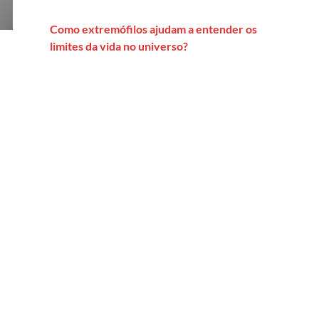
Como extremófilos ajudam a entender os
limites da vida no universo?
ançar públicos heterogêneos