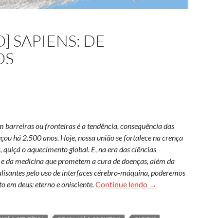
 SAPIENS: DE
OS
barreiras ou fronteiras é a tendência, consequência das
eçou há 2.500 anos. Hoje, nossa união se fortalece na crença
, quiçá o aquecimento global. E, na era das ciências
a e da medicina que prometem a cura de doenças, além da
aralisantes pelo uso de interfaces cérebro-máquina, poderemos
(R)Evolução [Homo] s
 em deus: eterno e onisciente.
Continue lendo
→