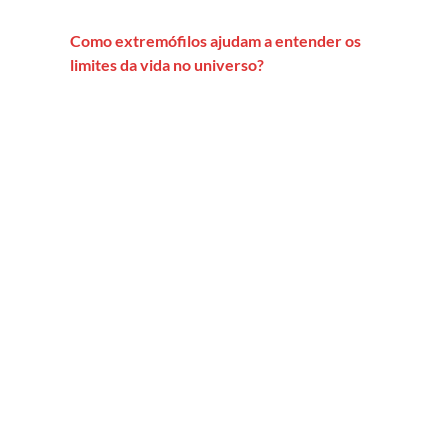
Como extremófilos ajudam a entender os
limites da vida no universo?
apiens: de oprimidos a tiranos