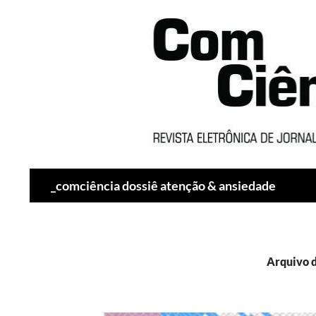
Pesquisar
_comciência dossiê atenção & ansiedade
Arquivo d