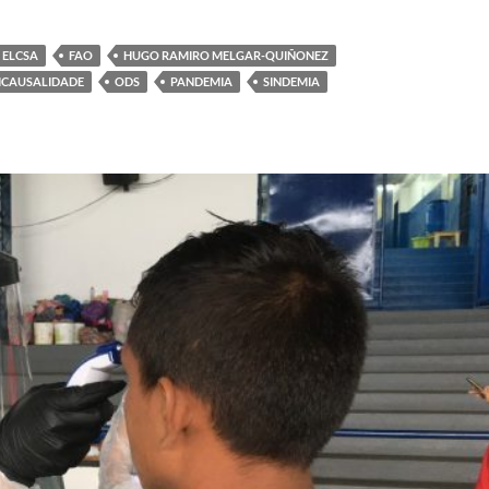
ELCSA
FAO
HUGO RAMIRO MELGAR-QUIÑONEZ
ICAUSALIDADE
ODS
PANDEMIA
SINDEMIA