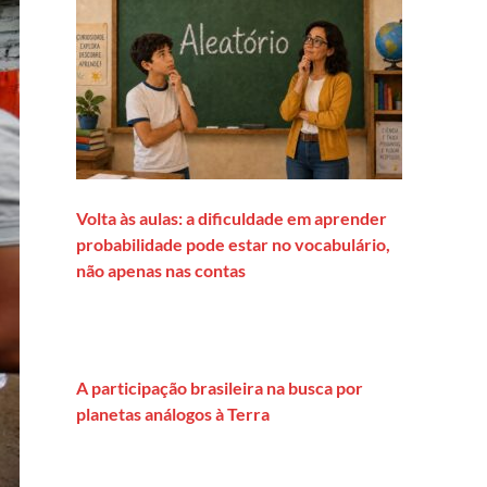
Volta às aulas: a dificuldade em aprender
probabilidade pode estar no vocabulário,
não apenas nas contas
A participação brasileira na busca por
planetas análogos à Terra