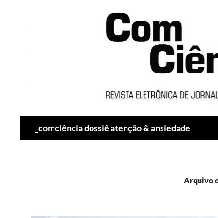
Pesquisar
_comciência dossiê atenção & ansiedade
Arquivo d