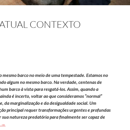
 ATUAL CONTEXTO
o mesmo barco no meio de uma tempestade. Estamos no
odo algum no mesmo barco. Na verdade, centenas de
um barco à vista para resgatá-los. Assim, quando a
 ainda é incerto, voltar ao que consideramos “normal”
e, da marginalização e da desigualdade social. Um
ção principal requer transformações urgentes e profundas
sua natureza predatória para finalmente ser capaz de
A fome dentro do atual contexto global
o
→