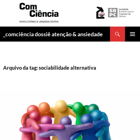
Pesquisar
_comciência dossiê atenção & ansiedade
PULAR
MENU
PARA
PRINCI
O
CONTEÚDO
Arquivo da tag: sociabilidade alternativa