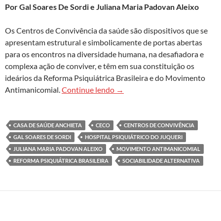
Por Gal Soares De Sordi e Juliana Maria Padovan Aleixo
Os Centros de Convivência da saúde são dispositivos que se
apresentam estrutural e simbolicamente de portas abertas
para os encontros na diversidade humana, na desafiadora e
complexa ação de conviver, e têm em sua constituição os
ideários da Reforma Psiquiátrica Brasileira e do Movimento
O que sustenta a convivência na
Antimanicomial.
Continue lendo
→
CASA DE SAÚDE ANCHIETA
CECO
CENTROS DE CONVIVÊNCIA
GAL SOARES DE SORDI
HOSPITAL PSIQUIÁTRICO DO JUQUERI
JULIANA MARIA PADOVAN ALEIXO
MOVIMENTO ANTIMANICOMIAL
REFORMA PSIQUIÁTRICA BRASILEIRA
SOCIABILIDADE ALTERNATIVA