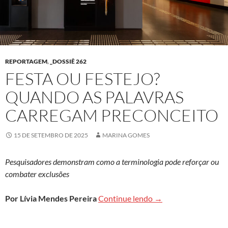
REPORTAGEM
,
_DOSSIÊ 262
FESTA OU FESTEJO?
QUANDO AS PALAVRAS
CARREGAM PRECONCEITO
15 DE SETEMBRO DE 2025
MARINA GOMES
Pesquisadores demonstram como a terminologia pode reforçar ou
combater exclusões
Festa ou festejo? Qu
Por
Lívia Mendes Pereira
Continue lendo
→