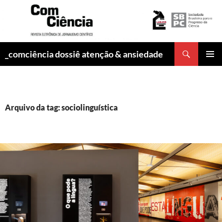
Pesquisar
_comciência dossiê atenção & ansiedade
PULAR
MENU
PARA
PRINCI
O
CONTEÚDO
Arquivo da tag: sociolinguística