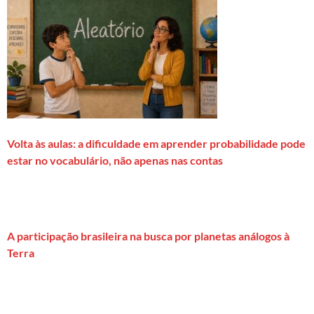
Volta às aulas: a dificuldade em aprender probabilidade pode
estar no vocabulário, não apenas nas contas
A participação brasileira na busca por planetas análogos à
Terra