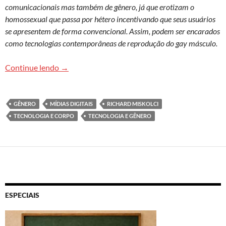
comunicacionais mas também de gênero, já que erotizam o
homossexual que passa por hétero incentivando que seus usuários
se apresentem de forma convencional. Assim, podem ser encarados
como tecnologias contemporâneas de reprodução do gay másculo.
Toda nudez será castigada? – Tecnologia, corpo e
Continue lendo
→
GÊNERO
MÍDIAS DIGITAIS
RICHARD MISKOLCI
TECNOLOGIA E CORPO
TECNOLOGIA E GÊNERO
ESPECIAIS