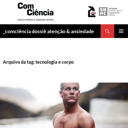
Pesquisar
_comciência dossiê atenção & ansiedade
PULAR
MENU
PARA
PRINCI
O
CONTEÚDO
Arquivo da tag: tecnologia e corpo