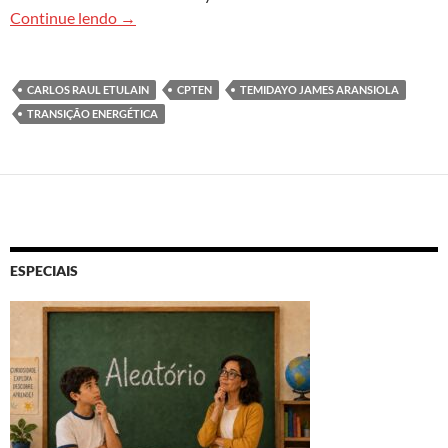
Transição energética na América Latina e no B
Continue lendo
→
CARLOS RAUL ETULAIN
CPTEN
TEMIDAYO JAMES ARANSIOLA
TRANSIÇÃO ENERGÉTICA
ESPECIAIS