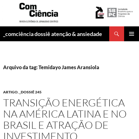
Pesquisar
_comciência dossiê atenção & ansiedade
PULAR
MENU
PARA
PRINCI
O
CONTEÚDO
Arquivo da tag: Temidayo James Aransiola
ARTIGO
,
_DOSSIÊ 245
TRANSIÇÃO ENERGÉTICA
NA AMÉRICA LATINA E NO
BRASIL E ATRAÇÃO DE
INVESTIMENTO