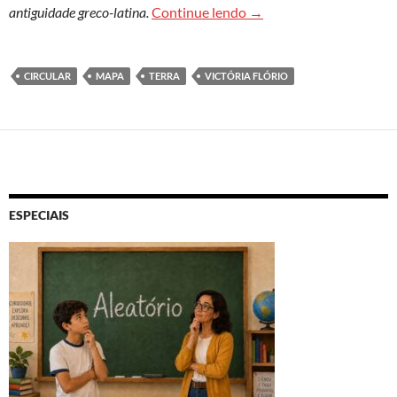
Imaginando o redondo
antiguidade greco-latina.
Continue lendo
→
CIRCULAR
MAPA
TERRA
VICTÓRIA FLÓRIO
ESPECIAIS