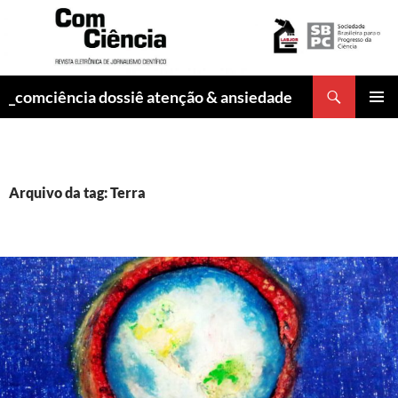
Pesquisar
_comciência dossiê atenção & ansiedade
PULAR
MENU
PARA
PRINCI
O
CONTEÚDO
Arquivo da tag: Terra