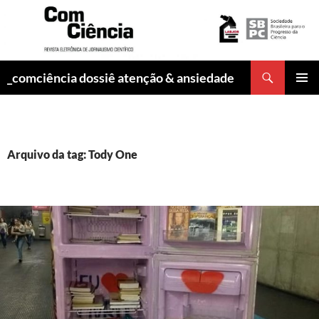
Pesquisar
_comciência dossiê atenção & ansiedade
PULAR
MENU
PARA
PRINCI
O
CONTEÚDO
Arquivo da tag: Tody One