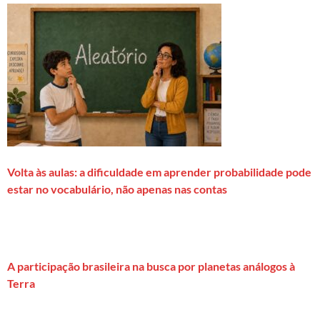
Volta às aulas: a dificuldade em aprender probabilidade pode
estar no vocabulário, não apenas nas contas
A participação brasileira na busca por planetas análogos à
Terra