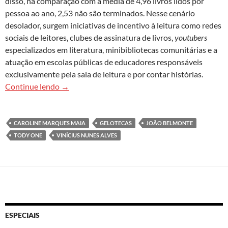
disso, na comparação com a média de 4,96 livros lidos por
pessoa ao ano, 2,53 não são terminados. Nesse cenário
desolador, surgem iniciativas de incentivo à leitura como redes
sociais de leitores, clubes de assinatura de livros,
youtubers
especializados em literatura, minibibliotecas comunitárias e a
atuação em escolas públicas de educadores responsáveis
exclusivamente pela sala de leitura e por contar histórias.
Iniciativas diversas procuram criar hábito de le
Continue lendo
→
CAROLINE MARQUES MAIA
GELOTECAS
JOÃO BELMONTE
TODY ONE
VINÍCIUS NUNES ALVES
ESPECIAIS