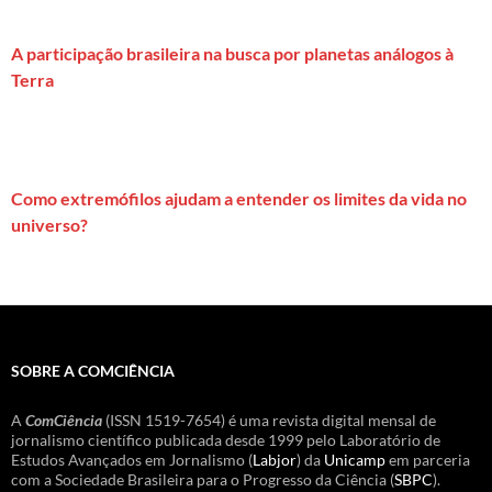
A participação brasileira na busca por planetas análogos à
Terra
Como extremófilos ajudam a entender os limites da vida no
universo?
SOBRE A COMCIÊNCIA
A
ComCiência
(ISSN 1519-7654) é uma revista digital mensal de
jornalismo científico publicada desde 1999 pelo Laboratório de
Estudos Avançados em Jornalismo (
Labjor
) da
Unicamp
em parceria
com a Sociedade Brasileira para o Progresso da Ciência (
SBPC
).