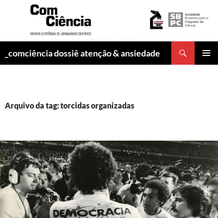
Pesquisar
_comciência dossiê atenção & ansiedade
PULAR
MENU
PARA
PRINCI
O
CONTEÚDO
Arquivo da tag: torcidas organizadas