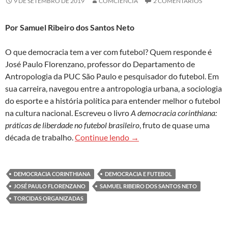
9 DE SETEMBRO DE 2019
COMCIENCIA
2 COMENTÁRIOS
Por Samuel Ribeiro dos Santos Neto
O que democracia tem a ver com futebol? Quem responde é
José Paulo Florenzano, professor do Departamento de
Antropologia da PUC São Paulo e pesquisador do futebol. Em
sua carreira, navegou entre a antropologia urbana, a sociologia
do esporte e a história política para entender melhor o futebol
na cultura nacional. Escreveu o livro
A democracia corinthiana:
práticas de liberdade no futebol brasileiro
, fruto de quase uma
José Paulo Florenzano: “Che
década de trabalho.
Continue lendo
→
DEMOCRACIA CORINTHIANA
DEMOCRACIA E FUTEBOL
JOSÉ PAULO FLORENZANO
SAMUEL RIBEIRO DOS SANTOS NETO
TORCIDAS ORGANIZADAS