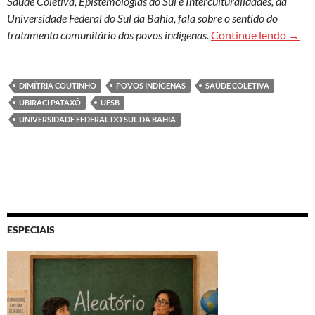
Saúde Coletiva, Epistemologias do Sul e Interculturalidades, da
Universidade Federal do Sul da Bahia, fala sobre o sentido do
Ubira
tratamento comunitário dos povos indígenas.
Continue lendo
→
DIMÍTRIA COUTINHO
POVOS INDÍGENAS
SAÚDE COLETIVA
UBIRACI PATAXÓ
UFSB
UNIVERSIDADE FEDERAL DO SUL DA BAHIA
ESPECIAIS