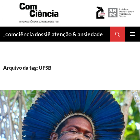
Pesquisar
_comciência dossiê atenção & ansiedade
PULAR
MENU
PARA
PRINCI
O
CONTEÚDO
Arquivo da tag: UFSB