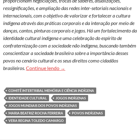
proporcionam negociações, trocas de saberes, atualizações,
ressignificações, e ampliação das redes inter-setoriais nacionais e
internacionais, com o objetivo de valorizar e fortalecer a cultura
indígena através das práticas corporais e da interação por meio de
danças, cantos, pinturas corporais e jogos. Há um fortalecimento da
identidade cultural indígena e uma celebração do espírito de
confraternização com a sociedade não indígena, buscando também
conscientizar a sociedade brasileira sobre a importância desses
povos no cenário cultural e os seus direitos como cidadãos
Povos indígenas, mobilizações e repr
brasileiros.
Continue lendo
→
COMITÊ INTERTRIBAL MEMÓRIA E CIÊNCIA INDÍGENA
IDENTIDADE CULTURAL
JOGOS INDÍGENAS
JOGOS MUNDIAIS DOS POVOS INDÍGENAS
MARIA BEATRIZ ROCHA FERREIRA
POVOS INDÍGENAS
VERA REGINA TOLEDO CAMARGO