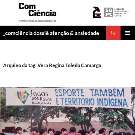
Pesquisar
_comciência dossiê atenção & ansiedade
PULAR
MENU
PARA
PRINCI
O
CONTEÚDO
Arquivo da tag: Vera Regina Toledo Camargo