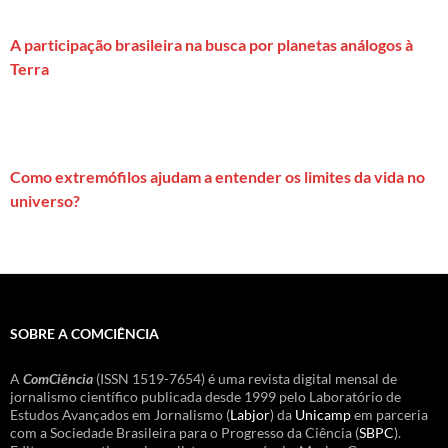
A participação brasileira na busca por planetas análogos à
Terra
Como extremófilos ajudam a entender os limites da vida no
universo?
SOBRE A COMCIÊNCIA
A
ComCiência
(ISSN 1519-7654) é uma revista digital mensal de
jornalismo científico publicada desde 1999 pelo Laboratório de
Estudos Avançados em Jornalismo (
Labjor
) da
Unicamp
em parceria
com a Sociedade Brasileira para o Progresso da Ciência (
SBPC
).