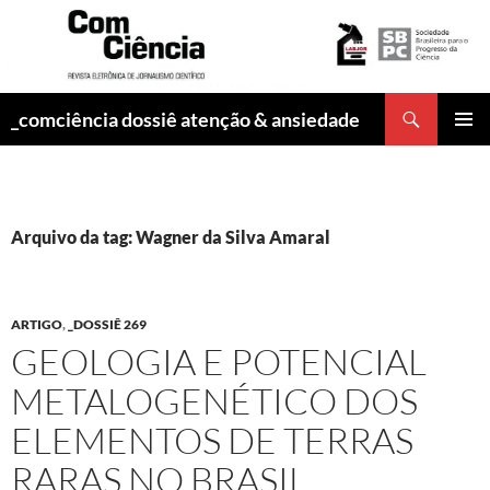
Pesquisar
_comciência dossiê atenção & ansiedade
PULAR
MENU
PARA
PRINCI
O
CONTEÚDO
Arquivo da tag: Wagner da Silva Amaral
ARTIGO
,
_DOSSIÊ 269
GEOLOGIA E POTENCIAL
METALOGENÉTICO DOS
ELEMENTOS DE TERRAS
RARAS NO BRASIL