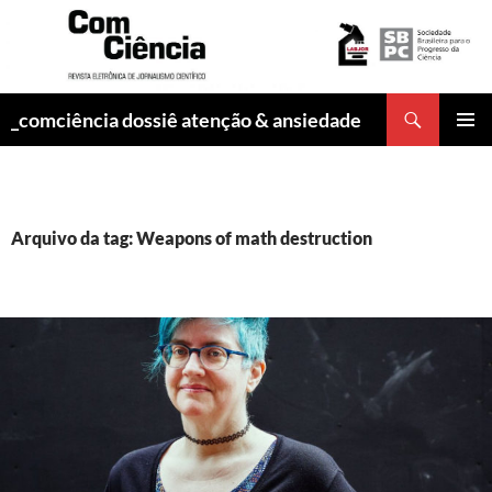
Pesquisar
_comciência dossiê atenção & ansiedade
PULAR
MENU
PARA
PRINCI
O
CONTEÚDO
Arquivo da tag: Weapons of math destruction