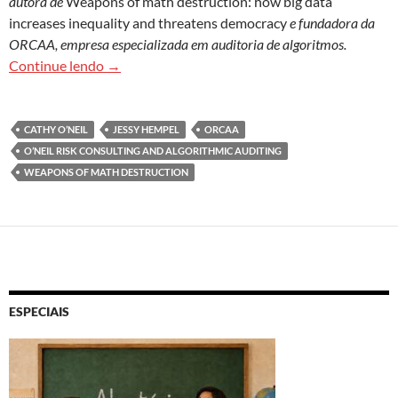
autora de
Weapons of math destruction: how big data
increases inequality and threatens democracy
e fundadora da
ORCAA, empresa especializada em auditoria de algoritmos.
Quer provar que seu negócio é justo? Faça audit
Continue lendo
→
CATHY O’NEIL
JESSY HEMPEL
ORCAA
O’NEIL RISK CONSULTING AND ALGORITHMIC AUDITING
WEAPONS OF MATH DESTRUCTION
ESPECIAIS