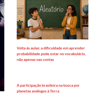
Volta às aulas: a dificuldade em aprender
probabilidade pode estar no vocabulário,
não apenas nas contas
A participação brasileira na busca por
planetas análogos à Terra