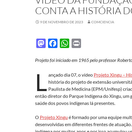
CONTA A HISTÓRIA 
9 DE NOVEMBRO DE 2023
COMCIENCIA
M
F
W
P
as
ac
h
ri
to
e
at
nt
Projeto foi iniciado em 1965 pelo professor Robert
d
b
s
L
ançado dia 07, o vídeo
Projeto Xingu – Hi
o
o
A
história do projeto de extensão universi
n
o
p
Paulista de Medicina (EPM/Unifesp) criad
então diretor do Parque Indígena do Xingu, um 
k
p
saúde dos povos indígenas lá presentes.
O
Projeto Xingu
é formado por uma equipe multid
desenvolvidas em diferentes frentes de atuação.
indígena por muitos anos e por isso acumulou u