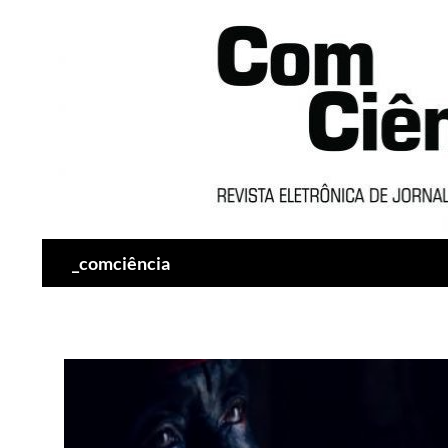
Pesquisar
_comciência