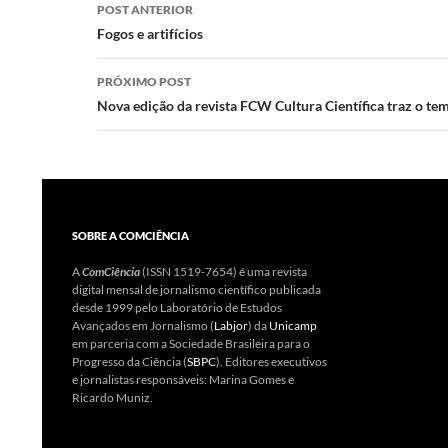
Navegação
POST ANTERIOR
o
o
A
de
Fogos e artifícios
n
o
p
posts
PRÓXIMO POST
k
p
Nova edição da revista FCW Cultura Científica traz o t
SOBRE A COMCIÊNCIA
A
ComCiência
(ISSN 1519-7654) é uma revista
digital mensal de jornalismo científico publicada
desde 1999 pelo Laboratório de Estudos
Avançados em Jornalismo (
Labjor
) da
Unicamp
em parceria com a Sociedade Brasileira para o
Progresso da Ciência (
SBPC
). Editores executivos
e jornalistas responsáveis: Marina Gomes e
Ricardo Muniz.