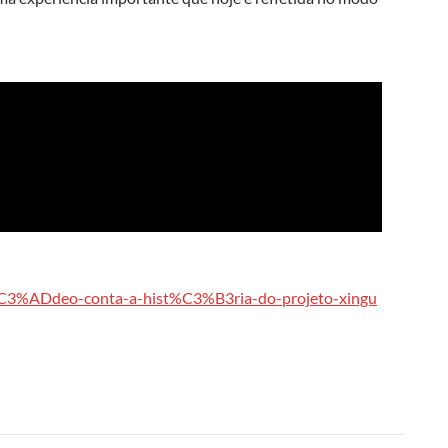
v%C3%ADdeo-conta-a-hist%C3%B3ria-do-projeto-xingu