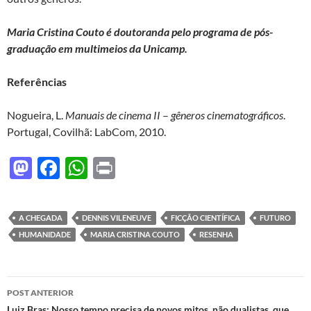
Maria Cristina Couto é doutoranda pelo programa de pós-
graduação em multimeios da Unicamp.
Referências
Nogueira, L.
Manuais de cinema II
–
gêneros cinematográficos
.
Portugal, Covilhã: LabCom, 2010.
M
F
W
P
as
ac
h
ri
to
e
at
nt
A CHEGADA
DENNIS VILENEUVE
FICÇÃO CIENTÍFICA
FUTURO
d
b
s
HUMANIDADE
MARIA CRISTINA COUTO
RESENHA
o
o
A
n
o
p
Navegação
POST ANTERIOR
k
p
Luiz Bras: Nosso tempo precisa de novos mitos, não dualistas, que