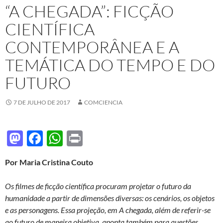
“A CHEGADA”: FICÇÃO
CIENTÍFICA
CONTEMPORÂNEA E A
TEMÁTICA DO TEMPO E DO
FUTURO
7 DE JULHO DE 2017
COMCIENCIA
M
F
W
P
as
ac
h
ri
Por Maria Cristina Couto
to
e
at
nt
d
b
s
Os filmes de ficção científica procuram projetar o futuro da
o
o
A
humanidade a partir de dimensões diversas: os cenários, os objetos
e as personagens. Essa projeção, em A chegada, além de referir-se
n
o
p
ao futuro de maneira objetiva, aponta também para questões