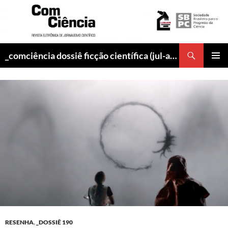
Pesquisar
_comciência dossiê ficção científica (jul-ago/2017)
PULAR
MENU
PARA
PRINCI
O
CONTEÚDO
RESENHA
,
_DOSSIÊ 190