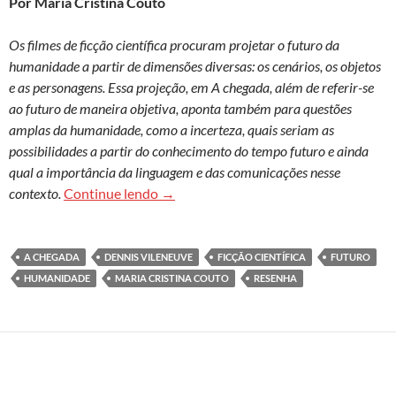
Por Maria Cristina Couto
Os filmes de ficção científica procuram projetar o futuro da
humanidade a partir de dimensões diversas: os cenários, os objetos
e as personagens. Essa projeção, em A chegada, além de referir-se
ao futuro de maneira objetiva, aponta também para questões
amplas da humanidade, como a incerteza, quais seriam as
possibilidades a partir do conhecimento do tempo futuro e ainda
qual a importância da linguagem e das comunicações nesse
“A chegada”: ficção científica contemp
contexto.
Continue lendo
→
A CHEGADA
DENNIS VILENEUVE
FICÇÃO CIENTÍFICA
FUTURO
HUMANIDADE
MARIA CRISTINA COUTO
RESENHA