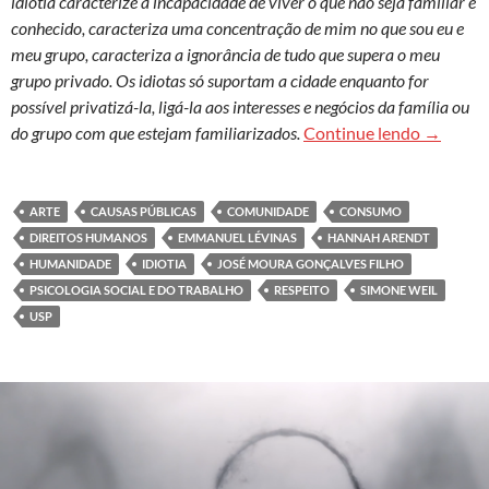
idiotia caracterize a incapacidade de viver o que não seja familiar e
conhecido, caracteriza uma concentração de mim no que sou eu e
meu grupo, caracteriza a ignorância de tudo que supera o meu
grupo privado. Os idiotas só suportam a cidade enquanto for
possível privatizá-la, ligá-la aos interesses e negócios da família ou
Traços p
do grupo com que estejam familiarizados.
Continue lendo
→
ARTE
CAUSAS PÚBLICAS
COMUNIDADE
CONSUMO
DIREITOS HUMANOS
EMMANUEL LÉVINAS
HANNAH ARENDT
HUMANIDADE
IDIOTIA
JOSÉ MOURA GONÇALVES FILHO
PSICOLOGIA SOCIAL E DO TRABALHO
RESPEITO
SIMONE WEIL
USP