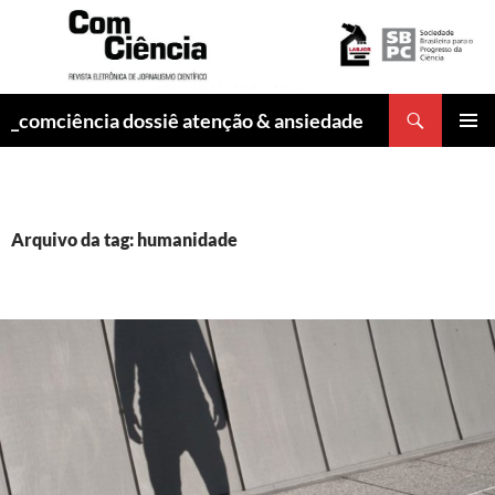
Pesquisar
_comciência dossiê atenção & ansiedade
PULAR
MENU
PARA
PRINCI
O
CONTEÚDO
Arquivo da tag: humanidade