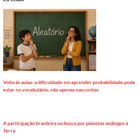
Volta às aulas: a dificuldade em aprender probabilidade pode
estar no vocabulário, não apenas nas contas
A participação brasileira na busca por planetas análogos à
Terra