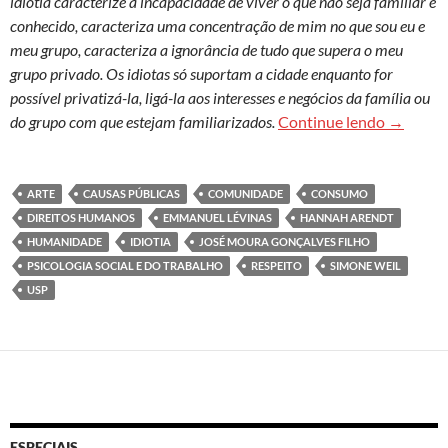
idiotia caracterize a incapacidade de viver o que não seja familiar e
conhecido, caracteriza uma concentração de mim no que sou eu e
meu grupo, caracteriza a ignorância de tudo que supera o meu
grupo privado. Os idiotas só suportam a cidade enquanto for
possível privatizá-la, ligá-la aos interesses e negócios da família ou
Traços p
do grupo com que estejam familiarizados.
Continue lendo
→
ARTE
CAUSAS PÚBLICAS
COMUNIDADE
CONSUMO
DIREITOS HUMANOS
EMMANUEL LÉVINAS
HANNAH ARENDT
HUMANIDADE
IDIOTIA
JOSÉ MOURA GONÇALVES FILHO
PSICOLOGIA SOCIAL E DO TRABALHO
RESPEITO
SIMONE WEIL
USP
ESPECIAIS