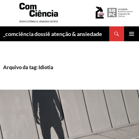
Pesquisar
_comciência dossiê atenção & ansiedade
PULAR
MENU
PARA
PRINCI
O
CONTEÚDO
Arquivo da tag: Idiotia