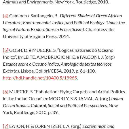
Animals and Environments
. New York, Routledge, 2010.
[4]
Caminero-Santangelo, B.
Different Shades of Green African
Literature, Environmental Justice, and Political Ecology (Under the
Sign of Nature: Explorations in Ecocriticism)
. Charlotesville:
University of Virginia Press, 2014.
[5]
GOSH, D. e MUECKE, S. “Lógicas naturais do Oceano
Índico”.
In:
LEITE, A.M.; BRUGIONI, E. e FALCONI, J. (org.)
Estudos sobre o Oceano Índico. Antologia de textos teóricos
.
Excertos
. Lisboa, Colibri/CESA, 2019, p. 81-100,
http://hdl.handle.net/10400.5/19965
.
[6]
MUECKE, S. “Fabulation: Flying Carpets and Artful Politics
in the Indian Ocean’.
In:
MOORTY, S. & JAMAL, A. (org.)
Indian
Ocean Studies. Cultural, Social and Political Perspectives,
New
York, Routledge, 2010, p. 39.
[7]
EATON, H. & LORENTZEN, L.A. (org.)
Ecofeminism and