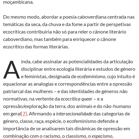
moçambicana.
Do mesmo modo, abordar a poesia caboverdiana centrada nas
temáticas da seca, da chuva e da fome a partir de perspetivas
ecocríticas contribuiria não só para reler o cânone literário
caboverdiano, mas também para enriquecer o cânone
ecocrítico das formas literárias.
A
inda, cabe assinalar as potencialidades da articulação
disciplinar entre ecologia literária e estudos de género
e feministas, designada de
ecofeminismo
, cujo intuito é
equacionar as analogias e correspondências entre a opressão
patriarcal das mulheres – e das identidades de géneros não
normativas, na vertente da
ecocrítica queer
– e a
opressão/exploração da terra, dos animais e do não-humano
em geral
[7]
. Afirmando a
intersecionalidade
das categorias de
género, classe, raça, espécie, o ecofeminismo defende a
importância de se analisarem tais dinâmicas de opressão em
combinação com o racismo, o classismo, o
especismo
,