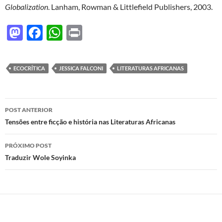
Globalization
. Lanham, Rowman & Littlefield Publishers, 2003.
M
F
W
P
as
ac
h
ri
to
e
at
nt
ECOCRÍTICA
JESSICA FALCONI
LITERATURAS AFRICANAS
d
b
s
o
o
A
Navegação
n
o
p
POST ANTERIOR
de
Tensões entre ficção e história nas Literaturas Africanas
k
p
posts
PRÓXIMO POST
Traduzir Wole Soyinka