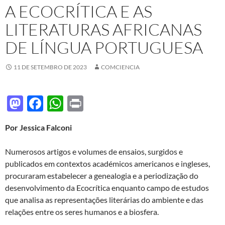
A ECOCRÍTICA E AS
LITERATURAS AFRICANAS
DE LÍNGUA PORTUGUESA
11 DE SETEMBRO DE 2023
COMCIENCIA
M
F
W
P
as
ac
h
ri
Por Jessica Falconi
to
e
at
nt
d
b
s
Numerosos artigos e volumes de ensaios, surgidos e
o
o
A
publicados em contextos académicos americanos e ingleses,
procuraram estabelecer a genealogia e a periodização do
n
o
p
desenvolvimento da Ecocrítica enquanto campo de estudos
k
p
que analisa as representações literárias do ambiente e das
relações entre os seres humanos e a biosfera.