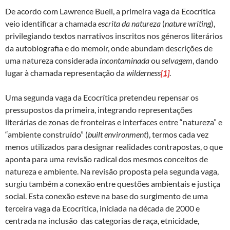
De acordo com Lawrence Buell, a primeira vaga da Ecocrítica
veio identificar a chamada
escrita da natureza
(
nature writing
),
privilegiando textos narrativos inscritos nos géneros literários
da autobiografia e do memoir, onde abundam descrições de
uma natureza considerada
incontaminada
ou
selvagem
, dando
lugar à chamada representação da
wilderness
[1]
.
Uma segunda vaga da Ecocrítica pretendeu repensar os
pressupostos da primeira, integrando representações
literárias de zonas de fronteiras e interfaces entre “natureza” e
“ambiente construído” (
built environment
), termos cada vez
menos utilizados para designar realidades contrapostas, o que
aponta para uma revisão radical dos mesmos conceitos de
natureza e ambiente. Na revisão proposta pela segunda vaga,
surgiu também a conexão entre questões ambientais e justiça
social. Esta conexão esteve na base do surgimento de uma
terceira vaga da Ecocrítica, iniciada na década de 2000 e
centrada na inclusão das categorias de raça, etnicidade,