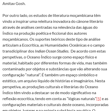
Amitav Gosh.
Por outro lado, os estudos de literatura moçambicana têm
vindo a inspirar uma releitura inovadora do cânone literário
através de análises centradas na relevância das águas do
Índico na produção poética e ficcional dos autores
moçambicanos. Os suportes teóricos deste tipo de análise
articulam a Ecocrítica, as Humanidades Oceânicas e o campo
transdiciplinar dos
Indian Ocean Studies
. De acordo com estas
perspetivas, o Oceano Índico surge como espaço físico e
material, habitado por diferentes formas de vida, mas também
contaminado por objetos e substâncias que vão alterando sua
configuração “natural”. É também um espaço simbólico e
estético, um arquivo líquido de histórias e imaginários. Nesta
perspetiva, as produções culturais e literárias do Oceano
Índico têm vindo a destacar-se de modo significativo na
reflexão ecocrítica, tendo em conta as “lógicas naturais”
[5]
e as
configurações materiais e culturais deste oceano, incorporadas
em objetos, lugares e na própria substância aquática. O