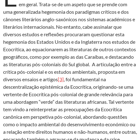
em geral. Trata-se de um aspeto que se prende com
uma generalizada hegemonia dos paradigmas críticos e dos
cânones literários anglo-saxónicos nos sistemas académicos e
literários internacionais. No entanto, cabe assinalar que
diversos estudos e reflexões procuraram questionar esta
hegemonia dos Estados Unidos e da Inglaterra nos estudos de
Ecocrítica, ao equacionarem as literaturas de outros contextos
geográficos, como por exemplo as das Caraíbas, e destacando
as literaturas pós-coloniais do Sul global. A articulação entre a
crítica pós-colonial e os estudos ambientais, proposta em
diversos ensaios e artigos
[3]
, foi fundamental na
descentralização epistémica da Ecocrítica, originando-se uma
vertente de Ecocrítica pós-colonial de grande relevância para
uma abordagem “verde” das literaturas africanas. Tal vertente
tem vindo a reinterpretar as preocupações da Ecocrítica
canônica em perspetiva pós-colonial, abordando questões
como o impacto ambiental do desenvolvimento económico ou
a relação entre direitos humanos e não-humanos, entre outras,
encarando também o agravar-se da mudança e da crise