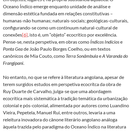
Oceano Índico emerge enquanto unidade de análise e
dimensão estética fundada em relações constitutivas –
humanas-não humanas; naturais-sociais; geológicas-culturais,
configurando-se como um continuum natural-cultural de
conexões
[6]
, isto é, um “objeto” ecocrítico por excelência.
Pense-se, nesta perspetiva, em obras como
Índicos Indícios
e
Ponta Gea
de João Paulo Borges Coelho, ou em textos
canônicos de Mia Couto, como
Terra Sonâmbula
e
A Varanda do
Frangipani
.
No entanto, no que se refere à literatura angolana, apesar de
terem surgidos estudos em perspetiva ecocrítca da obra de
Ruy Duarte de Carvalho, julga-se que uma abordagem
ecocrítica mais sistemática à tradição temática da urbanização
colonial e pós-colonial, alimentada por autores como Luandino
Vieira, Pepetela, Manuel Rui, entre outros, levaria a uma
releitura inovadora do cânone literário angolano análoga
àquela trazida pelo paradigma do Oceano Índico na literatura