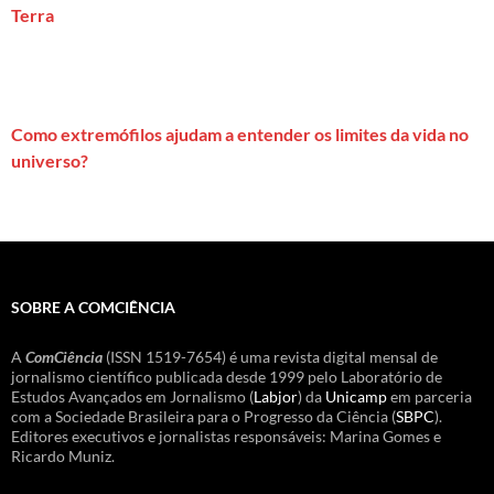
Terra
Como extremófilos ajudam a entender os limites da vida no
universo?
SOBRE A COMCIÊNCIA
A
ComCiência
(ISSN 1519-7654) é uma revista digital mensal de
jornalismo científico publicada desde 1999 pelo Laboratório de
Estudos Avançados em Jornalismo (
Labjor
) da
Unicamp
em parceria
com a Sociedade Brasileira para o Progresso da Ciência (
SBPC
).
Editores executivos e jornalistas responsáveis: Marina Gomes e
Ricardo Muniz.