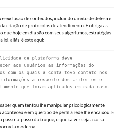
e exclusão de conteúdos, incluindo direito de defesa e
 da criação de protocolos de atendimento. E obriga as
o que hoje em dia são com seus algoritmos, estratégias
ei, aliás, é este aqui:
licidade de plataforma deve 
er aos usuários as informações do 
rios com os quais a conta teve contato nos 
nformações a respeito dos critérios e 
lamento que foram aplicados em cada caso.
de saber quem tentou lhe manipular psicologicamente
 aconteceu e em que tipo de perfil a rede lhe encaixou. É
 passo-a-passo do truque, o que talvez seja a coisa
emocracia moderna.