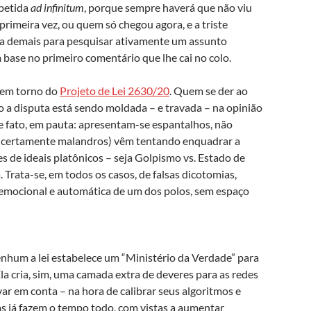
petida
ad infinitum
, porque sempre haverá que não viu
rimeira vez, ou quem só chegou agora, e a triste
sa demais para pesquisar ativamente um assunto
 base no primeiro comentário que lhe cai no colo.
e em torno do
Projeto de Lei 2630/20
. Quem se der ao
o a disputa está sendo moldada – e travada – na opinião
e fato, em pauta: apresentam-se espantalhos, não
s, certamente malandros) vêm tentando enquadrar a
 de ideais platônicos – seja Golpismo vs. Estado de
 Trata-se, em todos os casos, de falsas dicotomias,
 emocional e automática de um dos polos, sem espaço
enhum a lei estabelece um “Ministério da Verdade” para
Ela cria, sim, uma camada extra de deveres para as redes
ar em conta – na hora de calibrar seus algoritmos e
s já fazem o tempo todo, com vistas a aumentar