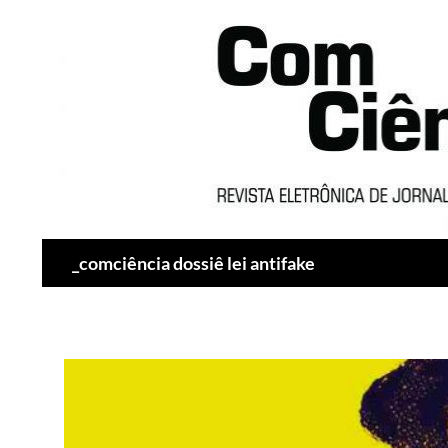
Pesquisar
_comciência dossiê lei antifake