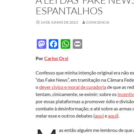
ESPANTALHOS
14 DE JUNHO DE 2023
COMCIENCIA
M
F
W
P
as
ac
h
ri
Por
Carlos Orsi
to
e
at
nt
d
b
s
Confesso que minha intenção original era não es
o
o
A
“das Fake News”, em tramitação na Câmara Federa
o
dever cívico e moral de curadoria
de que as red
n
o
p
tentam, cinicamente, se eximir; sobre os
incenti
k
p
por essas plataformas a promover ódio e divisão
combate à desinformação; e até sobre as armas 
melar esse e outros debates (
aqui
e
aqui
).
as então alguém me lembrou de que a