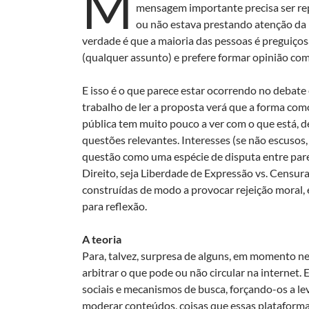
M
mensagem importante precisa ser re
ou não estava prestando atenção da p
verdade é que a maioria das pessoas é preguiço
(qualquer assunto) e prefere formar opinião com
E isso é o que parece estar ocorrendo no debat
trabalho de ler a proposta verá que a forma com
pública tem muito pouco a ver com o que está, d
questões relevantes. Interesses (se não escuso
questão como uma espécie de disputa entre pares
Direito, seja Liberdade de Expressão vs. Censura.
construídas de modo a provocar rejeição moral,
para reflexão.
A teoria
Para, talvez, surpresa de alguns, em momento n
arbitrar o que pode ou não circular na internet. 
sociais e mecanismos de busca, forçando-os a lev
moderar conteúdos, coisas que essas plataforma