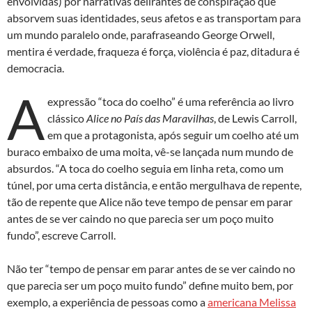
envolvidas) por narrativas delirantes de conspiração que
absorvem suas identidades, seus afetos e as transportam para
um mundo paralelo onde, parafraseando George Orwell,
mentira é verdade, fraqueza é força, violência é paz, ditadura é
democracia.
A
expressão “toca do coelho” é uma referência ao livro
clássico
Alice no País das Maravilhas
, de Lewis Carroll,
em que a protagonista, após seguir um coelho até um
buraco embaixo de uma moita, vê-se lançada num mundo de
absurdos. “A toca do coelho seguia em linha reta, como um
túnel, por uma certa distância, e então mergulhava de repente,
tão de repente que Alice não teve tempo de pensar em parar
antes de se ver caindo no que parecia ser um poço muito
fundo”, escreve Carroll.
Não ter “tempo de pensar em parar antes de se ver caindo no
que parecia ser um poço muito fundo” define muito bem, por
exemplo, a experiência de pessoas como a
americana Melissa