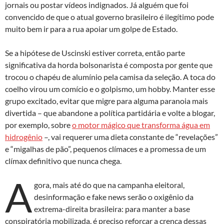
jornais ou postar vídeos indignados. Já alguém que foi
convencido de que o atual governo brasileiro é ilegítimo pode
muito bem ir para a rua apoiar um golpe de Estado.
Se a hipótese de Uscinski estiver correta, então parte
significativa da horda bolsonarista é composta por gente que
trocou o chapéu de alumínio pela camisa da seleção. A toca do
coelho virou um comício e o golpismo, um hobby. Manter esse
grupo excitado, evitar que migre para alguma paranoia mais
divertida – que abandone a política partidária e volte a blogar,
por exemplo, sobre
o motor mágico que transforma água em
hidrogênio
–, vai requerer uma dieta constante de “revelações”
e “migalhas de pão”, pequenos clímaces e a promessa de um
clímax definitivo que nunca chega.
A
gora, mais até do que na campanha eleitoral,
desinformação e fake news serão o oxigênio da
extrema-direita brasileira: para manter a base
conspiratória mobilizada, é preciso reforçar a crença dessas