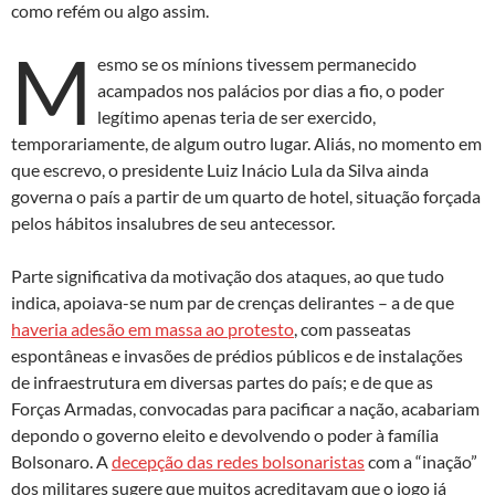
como refém ou algo assim.
M
esmo se os mínions tivessem permanecido
acampados nos palácios por dias a fio, o poder
legítimo apenas teria de ser exercido,
temporariamente, de algum outro lugar. Aliás, no momento em
que escrevo, o presidente Luiz Inácio Lula da Silva ainda
governa o país a partir de um quarto de hotel, situação forçada
pelos hábitos insalubres de seu antecessor.
Parte significativa da motivação dos ataques, ao que tudo
indica, apoiava-se num par de crenças delirantes – a de que
haveria adesão em massa ao protesto
, com passeatas
espontâneas e invasões de prédios públicos e de instalações
de infraestrutura em diversas partes do país; e de que as
Forças Armadas, convocadas para pacificar a nação, acabariam
depondo o governo eleito e devolvendo o poder à família
Bolsonaro. A
decepção das redes bolsonaristas
com a “inação”
dos militares sugere que muitos acreditavam que o jogo já