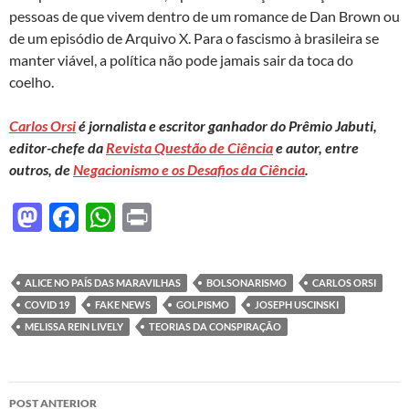
pessoas de que vivem dentro de um romance de Dan Brown ou
de um episódio de Arquivo X. Para o fascismo à brasileira se
manter viável, a política não pode jamais sair da toca do
coelho.
Carlos Orsi
é jornalista e escritor ganhador do Prêmio Jabuti,
editor-chefe da
Revista Questão de Ciência
e autor, entre
outros, de
Negacionismo e os Desafios da Ciência
.
M
F
W
P
as
ac
h
ri
to
e
at
nt
ALICE NO PAÍS DAS MARAVILHAS
BOLSONARISMO
CARLOS ORSI
d
b
s
COVID 19
FAKE NEWS
GOLPISMO
JOSEPH USCINSKI
o
o
A
MELISSA REIN LIVELY
TEORIAS DA CONSPIRAÇÃO
n
o
p
k
p
Navegação
POST ANTERIOR