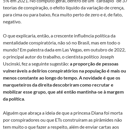
5% em 2021. No cômputo geral, dentro de um “cardápio” de 37
teorias de conspiração, o efeito líquido da variação de crença,
para cima ou para baixo, fica muito perto de zero e é, de fato,
negativo.
O que explicaria, então, a crescente influência política da
mentalidade conspiratória, não só no Brasil, mas em todo o
mundo? Em palestra dada em Las Vegas, em outubro de 2022,
o principal autor do trabalho, o cientista político Joseph
Uscinski, fez a seguinte sugestão:
a proporção de pessoas
vulneráveis a delírios conspiratórios na população é mais ou
menos constante ao longo do tempo. A novidade é que os
marqueteiros da direita descobriram como recrutar e
mobilizar esse grupo, que até então mantinha-se à margem
da política
.
Alguém que abraça a ideia de que a princesa Diana foi morta
por conspiradores ou que ETs construíram as pirâmides não
tem muito o que fazer a respeito, além de enviar cartas aos