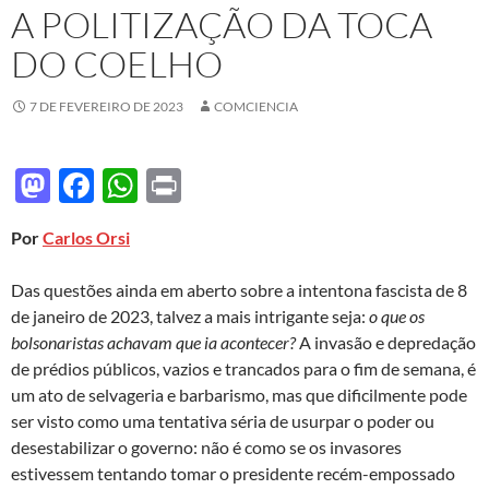
A POLITIZAÇÃO DA TOCA
DO COELHO
7 DE FEVEREIRO DE 2023
COMCIENCIA
M
F
W
P
as
ac
h
ri
Por
Carlos Orsi
to
e
at
nt
d
b
s
Das questões ainda em aberto sobre a intentona fascista de 8
o
o
A
de janeiro de 2023, talvez a mais intrigante seja:
o que os
bolsonaristas achavam que ia acontecer?
A invasão e depredação
n
o
p
de prédios públicos, vazios e trancados para o fim de semana, é
k
p
um ato de selvageria e barbarismo, mas que dificilmente pode
ser visto como uma tentativa séria de usurpar o poder ou
desestabilizar o governo: não é como se os invasores
estivessem tentando tomar o presidente recém-empossado