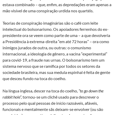
estava combinado – que, enfim, as depredações eram apenas a
mão visível de uma conspiração urdida nos quartéis.
Teorias de conspiração imaginárias são o café com leite
intelectual do bolsonarismo. Os apoiadores ferrenhos do ex-
presidente ora se veem como parte de uma – a que devolveria
a Presidência à extrema-direita “em até 72 horas” – ora como
inimigos jurados de outra, ou outras: o comunismo
internacional, a ideologia de gênero, a vacina “experimental”
para covid-19, a fraude nas urnas. O bolsonarismo tem um
sistema nervoso que se ramifica por todos os setores da
sociedade brasileira, mas sua medula espinhal é feita de gente
que desceu fundo na toca do coelho.
Na língua inglesa, descer na toca do coelho,
“to go down the
rabbit hole”,
tornou-se um clichê usado para descrever o
processo pelo qual pessoas de início razoáveis, afáveis,
funcionais e mentalmente sãs deixam-se envolver (ou são