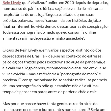
Rein Lively
, que “viralizou” online em 2020 depois de depredar,
num acesso de pânico e fúria, a seção de venda de máscaras
respiratórias de uma loja Target, resultado de, em suas
próprias palavras, meses “consumida por histórias de juízo
final na internet. Eu vivia dentro dessas teorias de conspiração.
Toda essa pornografia do medo que eu consumia online
alimentava minha depressão e minha ansiedade”.
O caso de Rein Lively é, em vários aspectos, distinto do dos
depredadores de Brasília – deu-se no contexto do estresse
psicológicos trazido pelos lockdowns do auge da pandemia, e
ela caiu em si logo depois, reconhecendo o absurdo em que se
viu envolvida – mas a referência à “pornografia do medo” é
preciosa. O conspiracionismo bolsonarista radicaliza por meio
de uma pornografia do ódio que também não dá à vítima
tempo de pensar em parar, antes de perder o chão e cair.
Mas por que parece haver tanta gente correndo atrás do
coelho, sem perceber o buraco antes que seja tarde? Seria um