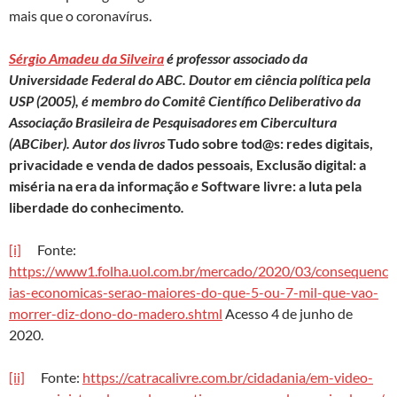
mais que o coronavírus.
Sérgio Amadeu da Silveira
é professor associado da
Universidade Federal do ABC. Doutor em ciência política pela
USP (2005), é membro do Comitê Científico Deliberativo da
Associação Brasileira de Pesquisadores em Cibercultura
(ABCiber). Autor dos livros
Tudo sobre tod@s: redes digitais,
privacidade e venda de dados pessoais
,
Exclusão digital: a
miséria na era da informação
e
Software livre: a luta pela
liberdade do conhecimento
.
[i]
Fonte:
https://www1.folha.uol.com.br/mercado/2020/03/consequenc
ias-economicas-serao-maiores-do-que-5-ou-7-mil-que-vao-
morrer-diz-dono-do-madero.shtml
Acesso 4 de junho de
2020.
[ii]
Fonte:
https://catracalivre.com.br/cidadania/em-video-