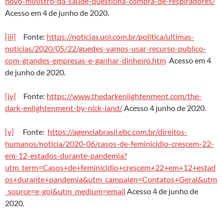
novo-ministro-da-saude-questiona-compra-de-respiradores/
Acesso em 4 de junho de 2020.
[iii]
Fonte:
https://noticias.uol.com.br/politica/ultimas-
noticias/2020/05/22/guedes-vamos-usar-recurso-publico-
com-grandes-empresas-e-ganhar-dinheiro.htm
Acesso em 4
de junho de 2020.
[iv]
Fonte:
https://www.thedarkenlightenment.com/the-
dark-enlightenment-by-nick-land/
Acesso 4 junho de 2020.
[v]
Fonte:
https://agenciabrasil.ebc.com.br/direitos-
humanos/noticia/2020-06/casos-de-feminicidio-crescem-22-
em-12-estados-durante-pandemia?
utm_term=Casos+de+feminicidio+crescem+22+em+12+estad
os+durante+pandemia&utm_campaign=Contatos+Geral&utm
_source=e-goi&utm_medium=email
Acesso 4 de junho de
2020.