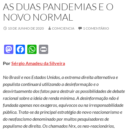
AS DUAS PANDEMIAS E O
NOVO NORMAL
10 DE JUNHO DE 2020
COMCIENCIA
1 COMENTÁRIO
M
F
W
P
as
ac
h
ri
Por
Sérgio Amadeu da Silveira
to
e
at
nt
d
b
s
No Brasil e nos Estados Unidos, a extrema direita alternativa e
o
o
A
populista continuará utilizando a desinformação e o
desvirtuamento dos fatos para destruir as possibilidades de debate
n
o
p
racional sobre a ideia de renda mínima. A desinformação não é
k
p
fundada apenas nos exageros, equívocos ou na irresponsabilidade
pública. Trata-se da principal estratégia do novo reacionarismo e
do neofascismo denominado por muitos pesquisadores de
populismo de direita. Os chamados Nrx, os neo-reacionários,