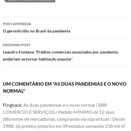
d
b
s
o
o
A
Navegação
n
o
p
POST ANTERIOR
de
O geronticídio no Brasil da pandemia
k
p
posts
PRÓXIMO POST
Leandro Fontana: ‘Prédios comerciais esvaziados por pandemia
poderiam se tornar habitação popular’
UM COMENTÁRIO EM “AS DUAS PANDEMIAS E O NOVO
NORMAL”
Pingback:
As duas pandemias e o novo normal | BRR
COMERCIO E SERVIÇOS / Pedido MÍNIMO de 12 skus
diferentes de mercadorias, comprando via loja virtual / Desde
1988, 26 prédios próprios em 09 estados somando 218 mil m²