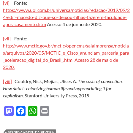
[vi]
Fonte:
https://www.uol.com.br/universa/noticias/redacao/2019/09/2
4/edir-macedo-diz-que-so-deixou-filhas-fazerem-faculdade-
apos-casamento.htm
Acesso 4 de junho de 2020.
[vii]
Fonte:
http://www.mctic.gov.br/mctic/opencms/salaImprensa/noticia
s/arquivos/2020/05/MCTIC_e_Cisco_anunciam_parceria_para
_aceleracao_digital_do_Brasil_.html
Acesso 28 de maio de
2020.
[viii]
Couldry, Nick; Mejias, Ulises A.
The costs of connection:
How data is colonizing human life and appropriating it for
capitalism
. Stanford University Press, 2019.
M
F
W
P
as
ac
h
ri
to
e
at
nt
SÉRGIO AMADEU DA SILVEIRA