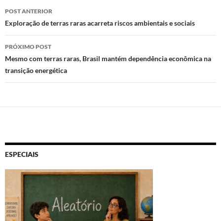
Navegação
n
o
p
POST ANTERIOR
de
Exploração de terras raras acarreta riscos ambientais e sociais
k
p
posts
PRÓXIMO POST
Mesmo com terras raras, Brasil mantém dependência econômica na
transição energética
ESPECIAIS