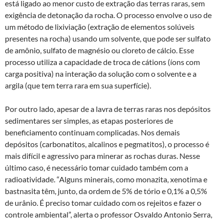
está ligado ao menor custo de extração das terras raras, sem
exigência de detonação da rocha. O processo envolve o uso de
um método de lixiviação (extração de elementos solúveis
presentes na rocha) usando um solvente, que pode ser sulfato
de amônio, sulfato de magnésio ou cloreto de cálcio. Esse
processo utiliza a capacidade de troca de cátions (íons com
carga positiva) na interação da solução com o solvente e a
argila (que tem terra rara em sua superfície).
Por outro lado, apesar de a lavra de terras raras nos depósitos
sedimentares ser simples, as etapas posteriores de
beneficiamento continuam complicadas. Nos demais
depósitos (carbonatitos, alcalinos e pegmatitos), o processo é
mais difícil e agressivo para minerar as rochas duras. Nesse
último caso, é necessário tomar cuidado também com a
radioatividade. “Alguns minerais, como monazita, xenotima e
bastnasita têm, junto, da ordem de 5% de tório e 0,1% a 0,5%
de urânio. É preciso tomar cuidado com os rejeitos e fazer o
controle ambiental”, alerta o professor Osvaldo Antonio Serra,