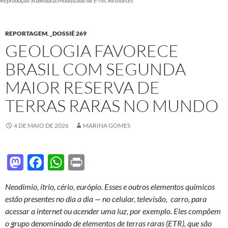
Reprodução SGBeduca/Modificado de E-Tec Resources
REPORTAGEM
,
_DOSSIÊ 269
GEOLOGIA FAVORECE
BRASIL COM SEGUNDA
MAIOR RESERVA DE
TERRAS RARAS NO MUNDO
4 DE MAIO DE 2026
MARINA GOMES
M
F
W
P
as
ac
h
ri
Neodímio, ítrio, cério, európio. Esses e outros elementos químicos
to
e
at
nt
estão presentes no dia a dia — no celular, televisão, carro, para
d
b
s
acessar a internet ou acender uma luz, por exemplo. Eles compõem
o
o
A
o grupo denominado de elementos de terras raras (ETR), que são