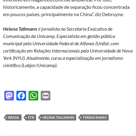
historicamente, a capacidade de separação ficou concentrada
em poucos países, principalmente na China”, diz Debruyne.
Helena Tallmann
é jornalista na Secretaria Executiva de
Comunicação da Unicamp. Especialista em gestão pública
municipal pela Universidade Federal de Alfenas (Unifal, com
certificação em Relações Internacionais pela Universidade de Nova
York (NYU). Atualmente, cursa a especialização em jornalismo
científico (Labjor/Unicamp).
M
F
W
P
as
ac
h
ri
to
e
at
nt
BRASIL
ETR
HELENA TALLMANN
TERRAS RARAS
d
b
s
o
o
A