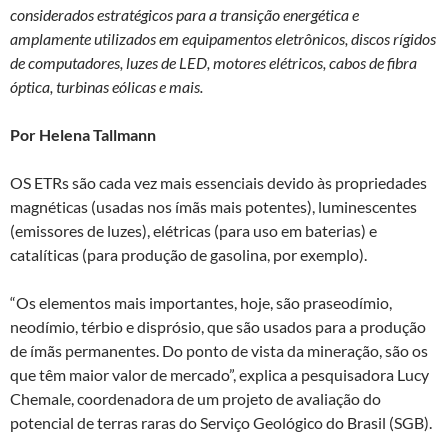
considerados estratégicos para a transição energética e
n
o
p
amplamente utilizados em equipamentos eletrônicos, discos rígidos
k
p
de computadores, luzes de LED, motores elétricos, cabos de fibra
óptica, turbinas eólicas e mais.
Por Helena Tallmann
OS ETRs são cada vez mais essenciais devido às propriedades
magnéticas (usadas nos ímãs mais potentes), luminescentes
(emissores de luzes), elétricas (para uso em baterias) e
catalíticas (para produção de gasolina, por exemplo).
“Os elementos mais importantes, hoje, são praseodímio,
neodímio, térbio e disprósio, que são usados para a produção
de ímãs permanentes. Do ponto de vista da mineração, são os
que têm maior valor de mercado”, explica a pesquisadora Lucy
Chemale, coordenadora de um projeto de avaliação do
potencial de terras raras do Serviço Geológico do Brasil (SGB).