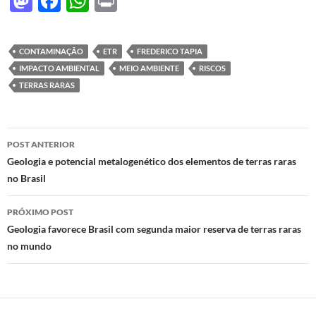
M
F
W
P
as
ac
h
ri
to
e
at
nt
CONTAMINAÇÃO
ETR
FREDERICO TAPIA
d
b
s
IMPACTO AMBIENTAL
MEIO AMBIENTE
RISCOS
o
o
A
TERRAS RARAS
n
o
p
k
p
Navegação
POST ANTERIOR
de
Geologia e potencial metalogenético dos elementos de terras raras
no Brasil
posts
PRÓXIMO POST
Geologia favorece Brasil com segunda maior reserva de terras raras
no mundo