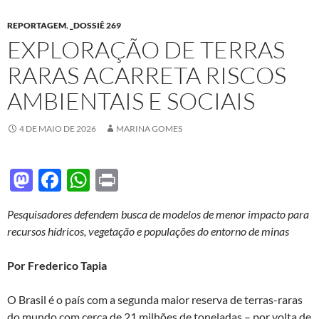
REPORTAGEM
,
_DOSSIÊ 269
EXPLORAÇÃO DE TERRAS
RARAS ACARRETA RISCOS
AMBIENTAIS E SOCIAIS
4 DE MAIO DE 2026
MARINA GOMES
M
F
W
P
as
ac
h
ri
Pesquisadores defendem busca de modelos de menor impacto para
to
e
at
nt
recursos hídricos, vegetação e populações do entorno de minas
d
b
s
o
o
A
Por Frederico Tapia
n
o
p
O Brasil é o país com a segunda maior reserva de terras-raras
k
p
do mundo com cerca de 21 milhões de toneladas – por volta de