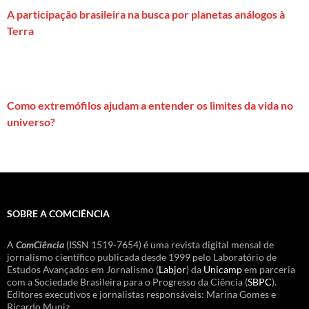
A participação brasileira na busca por planetas análogos à
Terra
Como extremófilos ajudam a entender os limites da vida no
universo?
SOBRE A COMCIÊNCIA
A
ComCiência
(ISSN 1519-7654) é uma revista digital mensal de
jornalismo científico publicada desde 1999 pelo Laboratório de
Estudos Avançados em Jornalismo (
Labjor
) da
Unicamp
em parceria
com a Sociedade Brasileira para o Progresso da Ciência (
SBPC
).
Editores executivos e jornalistas responsáveis: Marina Gomes e
Ricardo Muniz.