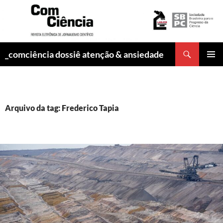
Pesquisar
_comciência dossiê atenção & ansiedade
PULAR
MENU
PARA
PRINCI
O
CONTEÚDO
Arquivo da tag: Frederico Tapia