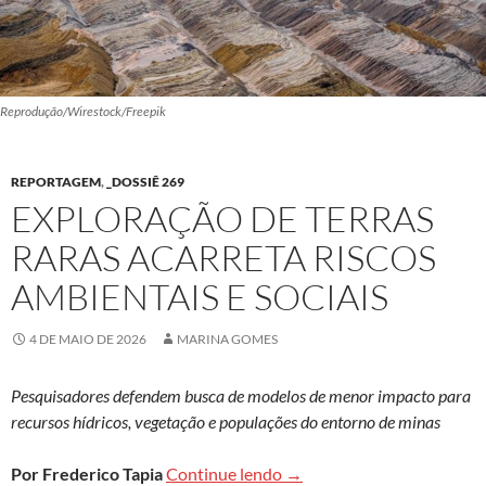
Reprodução/Wirestock/Freepik
REPORTAGEM
,
_DOSSIÊ 269
EXPLORAÇÃO DE TERRAS
RARAS ACARRETA RISCOS
AMBIENTAIS E SOCIAIS
4 DE MAIO DE 2026
MARINA GOMES
Pesquisadores defendem busca de modelos de menor impacto para
recursos hídricos, vegetação e populações do entorno de minas
Exploração de terras raras 
Por Frederico Tapia
Continue lendo
→