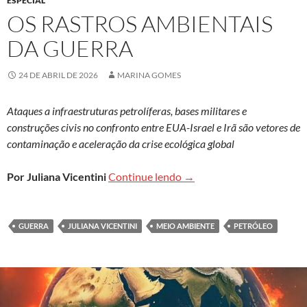
ESPECIAL
OS RASTROS AMBIENTAIS
DA GUERRA
24 DE ABRIL DE 2026
MARINA GOMES
Ataques a infraestruturas petrolíferas, bases militares e
construções civis no confronto entre EUA-Israel e Irã são vetores de
contaminação e aceleração da crise ecológica global
Os rastros ambientais da 
Por Juliana Vicentini
Continue lendo
→
GUERRA
JULIANA VICENTINI
MEIO AMBIENTE
PETRÓLEO