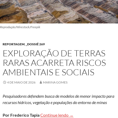
Reprodução/Wirestock/Freepik
REPORTAGEM
,
_DOSSIÊ 269
EXPLORAÇÃO DE TERRAS
RARAS ACARRETA RISCOS
AMBIENTAIS E SOCIAIS
4 DE MAIO DE 2026
MARINA GOMES
Pesquisadores defendem busca de modelos de menor impacto para
recursos hídricos, vegetação e populações do entorno de minas
Exploração de terras raras 
Por Frederico Tapia
Continue lendo
→