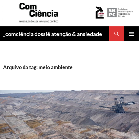
Pesquisar
_comciência dossiê atenção & ansiedade
PULAR
MENU
PARA
PRINCI
O
CONTEÚDO
Arquivo da tag: meio ambiente