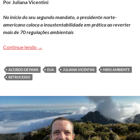
Por Juliana Vicentini
No início do seu segundo mandato, o presidente norte-
americano coloca a insustentabilidade em prática ao reverter
mais de 70 regulações ambientais
O retrocesso socioambiental nos EUA sob a nov
Continue lendo
→
ACORDO DE PARIS
EUA
JULIANA VICENTINI
MEIO AMBIENTE
RETROCESSO