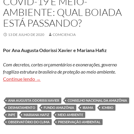
COVID-19 E MEIO-
AMBIENTE: QUAL BOIADA
ESTÁ PASSANDO?
13 DE JULHO DE 2020
COMCIENCIA
Por Ana Augusta Odorissi Xavier e
Mariana Hafiz
Com decretos, cortes orçamentários e exonerações, governo
fragiliza estrutura brasileira de proteção ao meio ambiente.
Covid-19 e meio-ambiente: qual boiada está pa
Continue lendo
→
ANA AUGUSTA ODORISSI XAVIER
CONSELHO NACIONAL DA AMAZÔNIA
DESMATAMENTO
FUNDO AMAZÔNIA
IBAMA
ICMBIO
INPE
MARIANA HAFIZ
MEIO AMBIENTE
OBSERVATÓRIO DO CLIMA
PRESERVAÇÃO AMBIENTAL