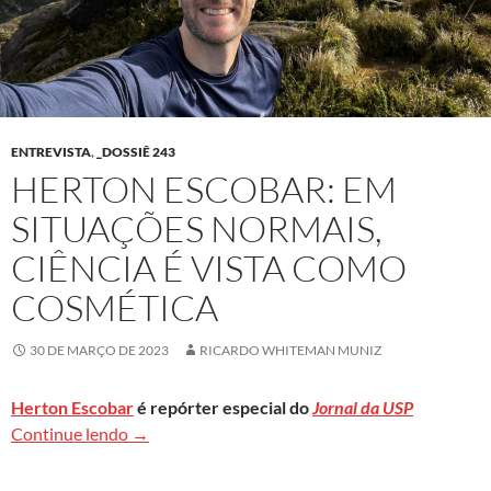
ENTREVISTA
,
_DOSSIÊ 243
HERTON ESCOBAR: EM
SITUAÇÕES NORMAIS,
CIÊNCIA É VISTA COMO
COSMÉTICA
30 DE MARÇO DE 2023
RICARDO WHITEMAN MUNIZ
Herton Escobar
é repórter especial do
Jornal da USP
Herton Escobar: Em situações normais, ciência 
Continue lendo
→