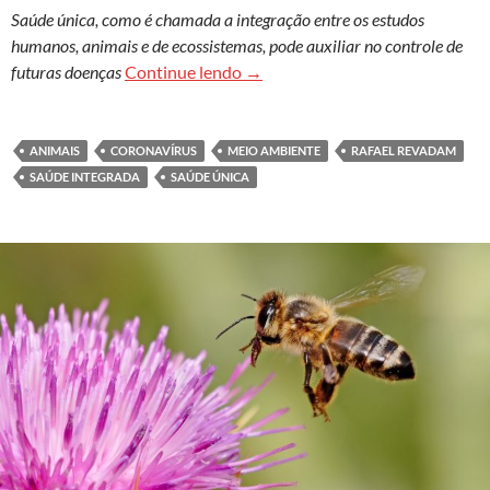
Saúde única, como é chamada a integração entre os estudos
humanos, animais e de ecossistemas, pode auxiliar no controle de
Olhar para os animais e para o 
futuras doenças
Continue lendo
→
ANIMAIS
CORONAVÍRUS
MEIO AMBIENTE
RAFAEL REVADAM
SAÚDE INTEGRADA
SAÚDE ÚNICA