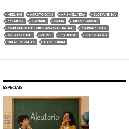
ABELHAS
AGROTÓXICOS
APIS MELLIFERA
CLOTIANIDINA
COLMEIAS
FINOPRIL
IBAMA
IMIDACLOPRIDO
MAPEAMENTO DE ABELHAS PARTICIPATIVO
MARIANA HAFIZ
MEIO AMBIENTE
MORTE
PESTICIDAS
POLINIZAÇÃO
RAFAEL REVADAM
TIAMETOXAM
ESPECIAIS