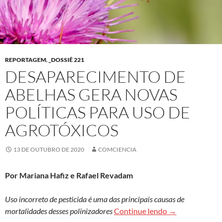
REPORTAGEM
,
_DOSSIÊ 221
DESAPARECIMENTO DE
ABELHAS GERA NOVAS
POLÍTICAS PARA USO DE
AGROTÓXICOS
13 DE OUTUBRO DE 2020
COMCIENCIA
Por Mariana Hafiz e Rafael Revadam
Uso incorreto de pesticida é uma das principais causas de
Desaparecimento
mortalidades desses polinizadores
Continue lendo
→