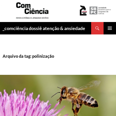
Pesquisar
_comciência dossiê atenção & ansiedade
PULAR
MENU
PARA
PRINCI
O
CONTEÚDO
Arquivo da tag: polinização