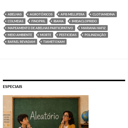
ABELHAS
AGROTÓXICOS
APIS MELLIFERA
CLOTIANIDINA
COLMEIAS
FINOPRIL
IBAMA
IMIDACLOPRIDO
MAPEAMENTO DE ABELHAS PARTICIPATIVO
MARIANA HAFIZ
MEIO AMBIENTE
MORTE
PESTICIDAS
POLINIZAÇÃO
RAFAEL REVADAM
TIAMETOXAM
ESPECIAIS