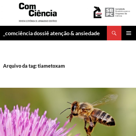
Pesquisar
_comciência dossiê atenção & ansiedade
PULAR
MENU
PARA
PRINCI
O
CONTEÚDO
Arquivo da tag: tiametoxam