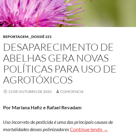
REPORTAGEM
,
_DOSSIÊ 221
DESAPARECIMENTO DE
ABELHAS GERA NOVAS
POLÍTICAS PARA USO DE
AGROTÓXICOS
13 DE OUTUBRO DE 2020
COMCIENCIA
Por Mariana Hafiz e Rafael Revadam
Uso incorreto de pesticida é uma das principais causas de
Desaparecimento
mortalidades desses polinizadores
Continue lendo
→