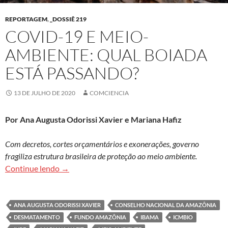
REPORTAGEM
,
_DOSSIÊ 219
COVID-19 E MEIO-
AMBIENTE: QUAL BOIADA
ESTÁ PASSANDO?
13 DE JULHO DE 2020
COMCIENCIA
Por Ana Augusta Odorissi Xavier e
Mariana Hafiz
Com decretos, cortes orçamentários e exonerações, governo
fragiliza estrutura brasileira de proteção ao meio ambiente.
Covid-19 e meio-ambiente: qual boiada está pa
Continue lendo
→
ANA AUGUSTA ODORISSI XAVIER
CONSELHO NACIONAL DA AMAZÔNIA
DESMATAMENTO
FUNDO AMAZÔNIA
IBAMA
ICMBIO