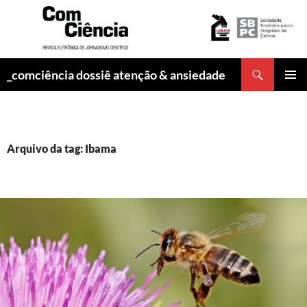
Pesquisar
_comciência dossiê atenção & ansiedade
PULAR
MENU
PARA
PRINCI
O
CONTEÚDO
Arquivo da tag: Ibama