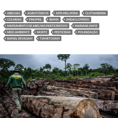
ABELHAS
AGROTÓXICOS
APIS MELLIFERA
CLOTIANIDINA
COLMEIAS
FINOPRIL
IBAMA
IMIDACLOPRIDO
MAPEAMENTO DE ABELHAS PARTICIPATIVO
MARIANA HAFIZ
MEIO AMBIENTE
MORTE
PESTICIDAS
POLINIZAÇÃO
RAFAEL REVADAM
TIAMETOXAM