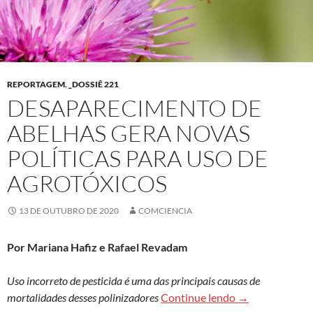
REPORTAGEM
,
_DOSSIÊ 221
DESAPARECIMENTO DE
ABELHAS GERA NOVAS
POLÍTICAS PARA USO DE
AGROTÓXICOS
13 DE OUTUBRO DE 2020
COMCIENCIA
Por Mariana Hafiz e Rafael Revadam
Uso incorreto de pesticida é uma das principais causas de
Desaparecimento
mortalidades desses polinizadores
Continue lendo
→