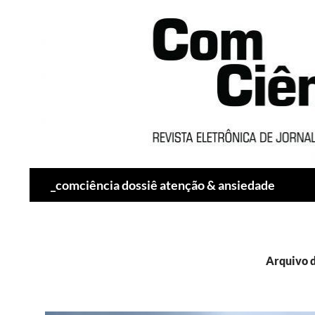
Pesquisar
_comciência dossiê atenção & ansiedade
Arquivo 