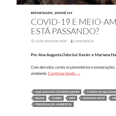
REPORTAGEM
,
_DOSSIÊ 219
COVID-19 E MEIO-A
ESTÁ PASSANDO?
13 DE JULHO DE 2020
COMCIENCIA
Por Ana Augusta Odorissi Xavier e
Mariana Ha
Com decretos, cortes orçamentários e exonerações, g
Covid-19 e meio-ambie
ambiente.
Continue lendo
→
ANA AUGUSTA ODORISSI XAVIER
CONSELHO NACIONA
IBAMA
ICMBIO
INPE
MARIANA HAFIZ
ME
PRESERVAÇÃO AMBIENTAL