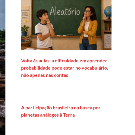
Volta às aulas: a dificuldade em aprender
probabilidade pode estar no vocabulário,
não apenas nas contas
A participação brasileira na busca por
planetas análogos à Terra