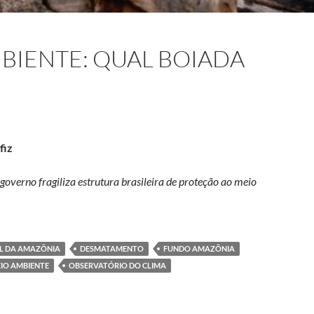
MBIENTE: QUAL BOIADA
fiz
overno fragiliza estrutura brasileira de proteção ao meio
nte: qual boiada está passando?
L DA AMAZÔNIA
DESMATAMENTO
FUNDO AMAZÔNIA
IO AMBIENTE
OBSERVATÓRIO DO CLIMA