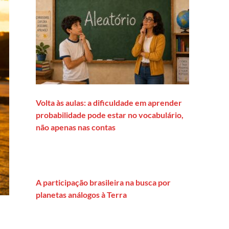
Volta às aulas: a dificuldade em aprender
probabilidade pode estar no vocabulário,
não apenas nas contas
A participação brasileira na busca por
planetas análogos à Terra