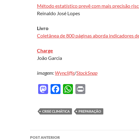
Método estatístico prevê com mais precisão risc
Reinaldo José Lopes
Livro
Coletânea de 800 páginas aborda indicadores de 
Charge
João Garcia
imagem:
Wyncliffe
/
StockSnap
M
F
W
P
as
ac
h
ri
to
e
at
nt
CRISE CLIMÁTICA
PREPARAÇÃO
d
b
s
o
o
A
Navegação
n
o
p
POST ANTERIOR