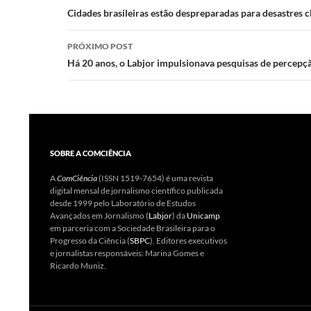
de
Cidades brasileiras estão despreparadas para desastres c
k
p
posts
PRÓXIMO POST
Há 20 anos, o Labjor impulsionava pesquisas de percepçã
SOBRE A COMCIÊNCIA
A
ComCiência
(ISSN 1519-7654) é uma revista
digital mensal de jornalismo científico publicada
desde 1999 pelo Laboratório de Estudos
Avançados em Jornalismo (
Labjor
) da
Unicamp
em parceria com a Sociedade Brasileira para o
Progresso da Ciência (
SBPC
). Editores executivos
e jornalistas responsáveis: Marina Gomes e
Ricardo Muniz.