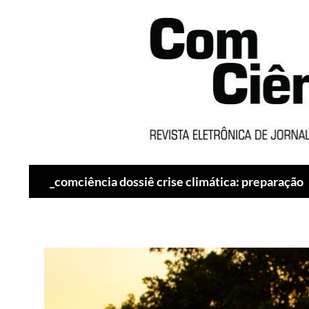
Pesquisar
_comciência dossiê crise climática: preparação