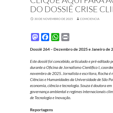
DO DOSSIÊ CRISE CL
30 DE NOVEMBRO DE 2025
COMCIENCIA
M
F
W
P
as
ac
h
ri
Dossiê 264 – Dezembro de 2025 e Janeiro de 
to
e
at
nt
d
b
s
Este dossiê foi concebido, articulado e pré-editado 
o
o
A
durante a Oficina de Jornalismo Científico I, coord
novembro de 2025. Jornalista e escritora, Rocha é m
n
o
p
Ciências e Humanidades da Universidade de São Pa
k
p
economia, ciência e tecnologia. Souza é doutora em 
governança ambiental e regimes internacionais cli
de Tecnologia e Inovação.
Reportagens